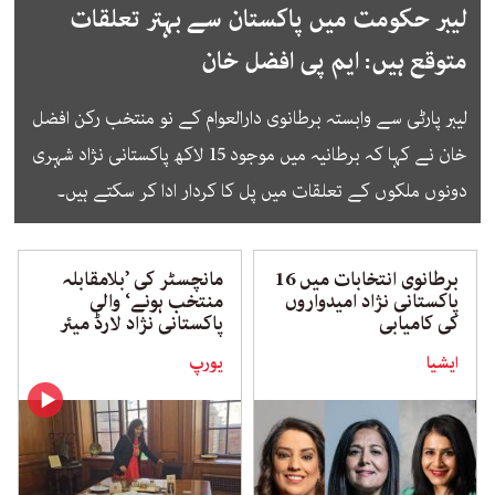
لیبر حکومت میں پاکستان سے بہتر تعلقات
متوقع ہیں: ایم پی افضل خان
لیبر پارٹی سے وابستہ برطانوی دارالعوام کے نو منتخب رکن افضل
خان نے کہا کہ برطانیہ میں موجود 15 لاکھ پاکستانی نژاد شہری
دونوں ملکوں کے تعلقات میں پل کا کردار ادا کر سکتے ہیں۔
برطانوی انتخابات میں 16
مانچسٹر کی ’بلامقابلہ
پاکستانی نژاد امیدواروں
منتخب ہونے‘ والی
کی کامیابی
پاکستانی نژاد لارڈ میئر
ایشیا
یورپ