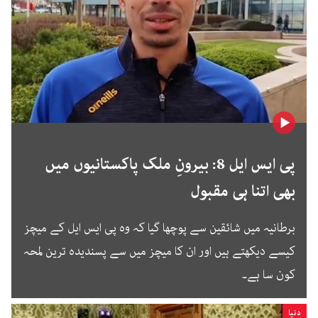
پی ایس ایل 8: بیرونِ ملک پاکستانیوں میں
بھی اتنا ہی مقبول
برطانیہ میں شائقین سے پوچھا گیا کہ وہ پی ایس ایل کے میچز
کیسے دیکھتے ہیں اور ان کا میچز میں سے پسندیدہ ترین لمحہ
کون سا ہے۔
دنیا