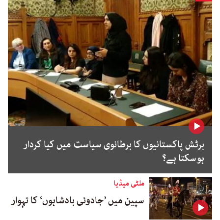
برٹش پاکستانیوں کا برطانوی سیاست میں کیا کردار
ہوسکتا ہے؟
ملٹی میڈیا
سپین میں ’جادوئی بادشاہوں‘ کا تہوار