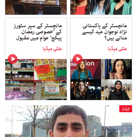
مانچسٹر کے پاکستانی
مانچسٹر کے سپر سٹورز
نژاد نوجوان عید کیسے
کے ’خصوصی رمضان
مناتے ہیں؟
پیکج‘ عوام میں مقبول
ملٹی میڈیا
ملٹی میڈیا
کرکٹ