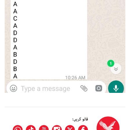
فالو کریں: