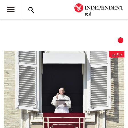
میگزین