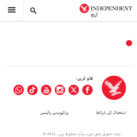
فالو کریں:
استعمال کی شرائط
پرائیویسی پالیسی
جملہ حقوق بحق عرب میڈیا محفوظ ہیں۔ 2022 ©