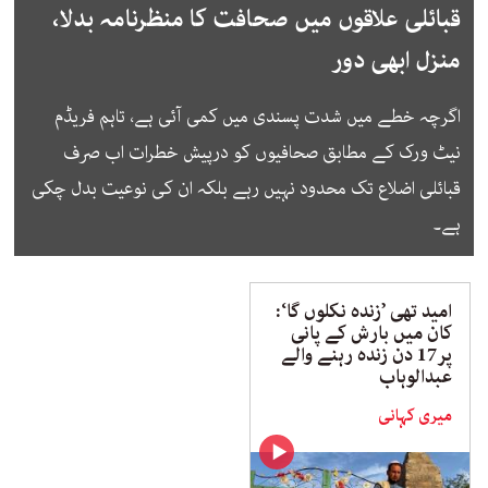
قبائلی علاقوں میں صحافت کا منظرنامہ بدلا،
منزل ابھی دور
اگرچہ خطے میں شدت پسندی میں کمی آئی ہے، تاہم فریڈم
نیٹ ورک کے مطابق صحافیوں کو درپیش خطرات اب صرف
قبائلی اضلاع تک محدود نہیں رہے بلکہ ان کی نوعیت بدل چکی
ہے۔
امید تھی ’زندہ نکلوں گا‘:
کان میں بارش کے پانی
پر17 دن زندہ رہنے والے
عبدالوہاب
میری کہانی