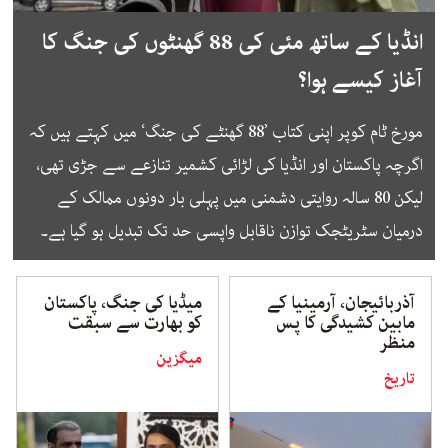
انڈیا کے ساتھ مئی کی 88 گھنٹوں کی جنگ کا
آغاز کیسے ہوا؟
مورخ ٹام کوپر اپنی کتاب ’88 گھنٹے کی جنگ‘ میں کہتے ہیں کہ
اگرچہ پاکستان اور انڈیا کی لڑائی کشمیر تنازعے سے جڑی تھی،
لیکن 80 سالہ روایتی دشمنی میں پہلی بار دونوں ممالک کے
درمیان سٹریٹجک توازن ناقابل واپسی حد تک تبدیل ہو گیا ہے۔
آذربائیجان، آرمینیا کے
میڈیا کی جنگ، پاکستان
مابین کشیدگی کا پس
کو بھارت سے سبقت
منظر
میگزین
تاریخ