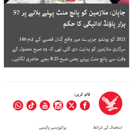
جاپان: ملازمین کو پانچ منٹ پہلے بلانے پر 57
ہزار پاؤنڈ ادائیگی کا حکم
2021 کو ہونشو جزیرے میں واقع گِنان قصبے کے تمام 146
سرکاری ملازمین کو ہدایت دی گئی تھی کہ وہ صبح معمول کے
وقت سے پانچ منٹ پہلے یعنی صبح 8:25 بجے حاضری لگائیں۔
فالو کریں:
استعمال کی شرائط
پرائیویسی پالیسی