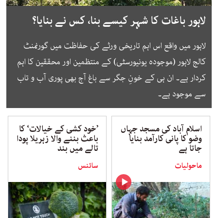
لاہور باغات کا شہر کیسے بنا، کس نے بنایا؟
لاہور میں واقع اس اہم تاریخی ورثے کی حفاظت میں گورنمنٹ
کالج لاہور (موجودہ یونیورسٹی) کے منتظمین اور محققین کا اہم
کردار ہے۔ ان ہی کے خونِ جگر سے باغ آج بھی پوری آب و تاب
سے موجود ہے۔
اسلام آباد کی مسجد جہاں
’خود کشی کے خیالات‘ کا
وضو کا پانی کارآمد بنایا
باعث بننے والا زہریلا پودا
جاتا ہے
تالے میں بند
ماحولیات
سائنس