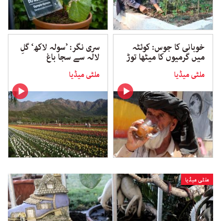
خوبانی کا جوس: کوئٹہ
سری نگر: ’سولہ لاکھ‘ گلِ
میں گرمیوں کا میٹھا توڑ
لالہ سے سجا باغ
ملٹی میڈیا
ملٹی میڈیا
ملٹی میڈیا