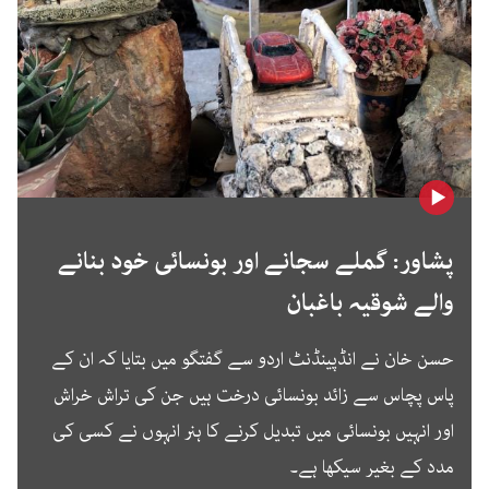
پشاور: گملے سجانے اور بونسائی خود بنانے
والے شوقیہ باغبان
حسن خان نے انڈپینڈنٹ اردو سے گفتگو میں بتایا کہ ان کے
پاس پچاس سے زائد بونسائی درخت ہیں جن کی تراش خراش
اور انہیں بونسائی میں تبدیل کرنے کا ہنر انہوں نے کسی کی
مدد کے بغیر سیکھا ہے۔