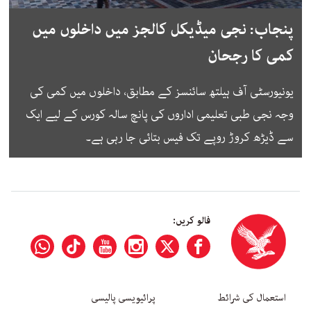
پنجاب: نجی میڈیکل کالجز میں داخلوں میں
کمی کا رجحان
یونیورسٹی آف ہیلتھ سائنسز کے مطابق، داخلوں میں کمی کی
وجہ نجی طبی تعلیمی اداروں کی پانچ سالہ کورس کے لیے ایک
سے ڈیڑھ کروڑ روپے تک فیس بتائی جا رہی ہے۔
فالو کریں:
استعمال کی شرائط
پرائیویسی پالیسی