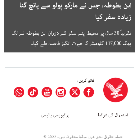
ابن بطوطہ، جس نے مارکو پولو سے پانچ گنا
زیادہ سفر کیا
تقریباً 30 سال پر محیط اپنے سفر کے دوران ابن بطوطہ نے لگ
بھگ 117,000 کلومیٹر کا حیرت انگیز فاصلہ طے کیا۔
فالو کریں:
استعمال کی شرائط
پرائیویسی پالیسی
جملہ حقوق بحق عرب میڈیا محفوظ ہیں۔ 2022 ©