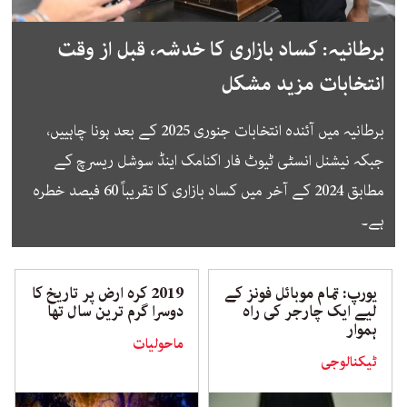
برطانیہ: کساد بازاری کا خدشہ، قبل از وقت
انتخابات مزید مشکل
برطانیہ میں آئندہ انتخابات جنوری 2025 کے بعد ہونا چاہییں،
جبکہ نیشنل انسٹی ٹیوٹ فار اکنامک اینڈ سوشل ریسرچ کے
مطابق 2024 کے آخر میں کساد بازاری کا تقریباً 60 فیصد خطرہ
ہے۔
یورپ: تمام موبائل فونز کے
2019 کرہ ارض پر تاریخ کا
لیے ایک چارجر کی راہ
دوسرا گرم ترین سال تھا
ہموار
ماحولیات
ٹیکنالوجی