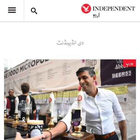
دی انڈپینڈنٹ
یورپ