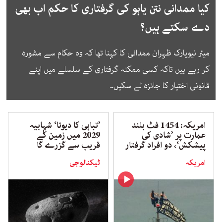
کیا ممدانی نتن یاہو کی گرفتاری کا حکم اب بھی
دے سکتے ہیں؟
میئر نیویارک ظہران ممدانی کا کہنا تھا کہ وہ حکام سے مشورہ
کر رہے ہیں تاکہ کسی ممکنہ گرفتاری کے سلسلے میں اپنے
قانونی اختیار کا جائزہ لے سکیں۔
امریکہ: 1454 فٹ بلند
’تباہی کا دیوتا‘ شہابیہ
عمارت پر ’شادی کی
2029 میں زمین کے
پیشکش‘، دو افراد گرفتار
قریب سے گزرے گا
امریکہ
ٹیکنالوجی