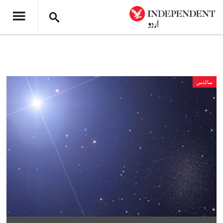
سائنس