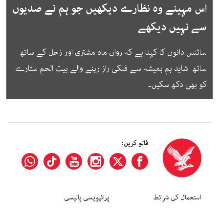
اس مہینے وہ نظارے دیکھیں جو ہم نے صدیوں
سے نہیں دیکھے
سائنس دانوں کا کہنا ہے کہ رواں ماہ مشتری اور زحل کے ساتھ
ساتھ شاید ہم ہمیشہ سے فلکی راز رہنے والے بیت الحم ستارے
کو بھی دکھ سکیں۔
فالو کریں:
استعمال کی شرائط
پرائیویسی پالیسی