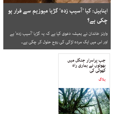
اینابیل: کیا 'آسیب زدہ' گڑیا میوزیم سے فرار ہو
چکی ہے؟
وارنز خاندان نے ہمیشہ دعوی کیا ہے کہ یہ گڑیا 'آسیب زدہ' ہے
اور اس میں ایک مردہ لڑکی کی روح حلول کر چکی ہے۔
جب پراسرار جنگل میں
بھوتوں نے ہماری راہ
کھوٹی کی
بلاگ