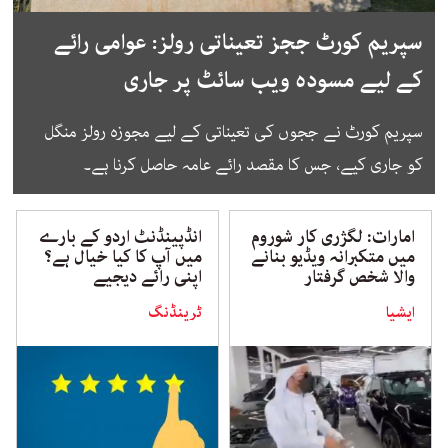
سپریم کورٹ ججز تعیناتی رولز: عوامی رائے
کے لیے مسودہ ویب سائٹ پر جاری
سپریم کورٹ نے ججوں کی تعیناتی کے لیے مجوزہ رولز منگل
کو جاری کیے، جس کا مقصد رائے عامہ حاصل کرنا ہے۔
امارات: لگژری کار شوروم
انڈپینڈنٹ اردو کے بارے
میں متکبرانہ ویڈیو بنانے
میں آپ کا کیا خیال ہے؟
والا شخص گرفتار
اپنی رائے دیجیے
ایشیا
ٹرینڈنگ