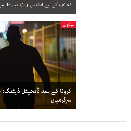
تحائف کے لیے ایک ہی وقت میں 35 سے زائد خواتین کو ڈیٹ کیا۔‘
میگزین
کرونا کے بعد ڈیجیٹل ڈیٹنگ: ج
سرگرمیاں