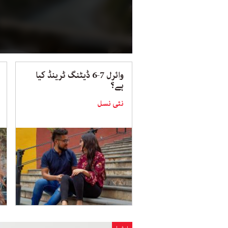
وائرل 7-6 ڈیٹنگ ٹرینڈ کیا
ہے؟
نئی نسل