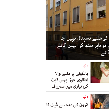
 کو ملنے ہسپتال نہیں جا
و باہر بیٹھ کر انہیں گانے
الے
دنیا
بالکونی پر ملنے والا
اطالوی جوڑا پہلی ڈیٹ
کی تیاری میں مصروف
دنیا
ڈرون کی مدد سے ڈیٹ کا