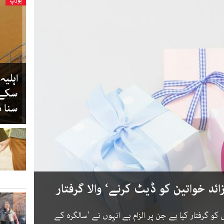
یورپ
اہلیہ
سکے ت
سنا ڈ
 نے ایک 39 سالہ شخص کو گرفتار کیا ہے جن پر الزام ہے انہوں نے ’سالگرہ کے