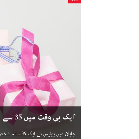
ایشیا
’ایک ہی وقت میں 35 سے زائد خواتین کو ڈیٹ کرنے‘ والا گرفتار
جاپان میں پولیس