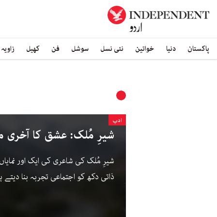
پاکستان
دنیا
خواتین
نئی نسل
سوشل
فن
کھیل
زاویہ
ادب
شیرِ مُلک: عشق کا آخری 
شیرِ مُلک کی شاعری کی ایک اور نمای
ذاتی دکھ کو اجتماعی تجربہ بنا دیتے ہ