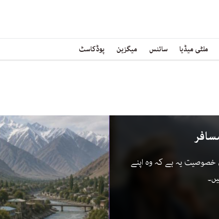
ملٹی میڈیا
سائنس
میگزین
پوڈکاسٹ
مسافر
اں خصوصیت یہ ہے کہ وہ اپنے
یں۔