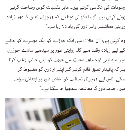
رسومات کی عکاسی کرتے ہیں۔ ماہر نفسیات کوس وضاحت کرتے
ہوئے کہتی ہیں: ’ایسا دکھائی دیتا ہے کہ ورچوئل تعلق کا دور زیادہ
روایتی معاشقے والے دور کی یاد دلا رہا ہے۔‘
وہ کہتی ہیں: ’ان حالات میں ایک جوڑے کو ایک دوسرے کو جاننے
کے لیے زیادہ وقت ملے گا۔ روایتی طور پر سیدھے سادے جوڑوں
میں مرد اپنی توجہ اور محبت سے عورت کو اپنی جانب راغب کرتا
ہے کہ پائیدار تعلق قائم کرنے کے اپنے ارادوں کو مضبوط کر
سکے۔ثاس لیے ورچوئل تعلقات کو، خاص طور پر ابتدائی مراحل
میں، جدید دور کا معاشقہ سمجھا جا سکتا ہے۔‘