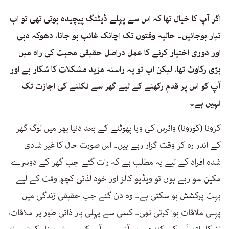
اگر آپ کا خیال تھا کہ اس سے پہلے ڈیٹنگ پیچیدہ ہوتی تھی تو اب
تیار ہوجائیں۔ حالیہ وقتوں تک اچانک غائب ہو جانا، دھوکہ دہی
اور دوری اختیار کرنے کا عمل دراصل حقیقی محبت کی راہ میں
بڑی رکاوٹ تھا، لیکن اب تو یہ راستہ مزید مشکلات کا شکار ہے اور
آپ کو اس پر قدم رکھنے کے لیے گھر سے نکلنے کی اجازت تک
نہیں ہے۔
کرونا (کورونا) وائرس کی وبا پھوٹنے کے بعد دنیا بھر میں لوگ گھر
کے اندر رہ کر وقت گزار رہے ہیں۔ اس صورت حال کا غیر شادی
شدہ افراد کے لیے یہ مطلب ہے کہ رات گئے جب گھر کے دوسرے
مکین سو رہے ہوں تو ویڈیو کالز اور خود لذتی کچھ وقت کے لیے
بہت پرکشش ہو سکتی ہے۔ وہ دن گئے جب حقیقی زندگی میں
پہلی ملاقات ہوا کرتی تھی۔ کسی سے پہلی بار ذاتی طور پر ملاقات،