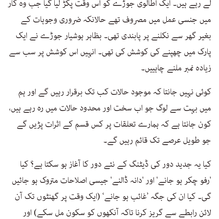
لے رہے ہیں۔ ایک اطالوی جوڑے کو اس وقت پکڑ لیا گیا جب وہ کار
میں جنسی عمل میں مصروف تھے حالانکہ ضروری وجوہات کے
بغیر گھر سے نکلنے پر پابندی تھی۔ بظاہر ہوشیار جوڑے نے ایک
پارک میں چھپنے کی کوشش کی تھی۔ انہیں اس کوشش پر سب سے
زیادہ نمبر ملنے چاہییں۔
کوئی نہیں جانتا کہ موجود حالات کب تک برقرار رہیں گے اور ہم
میں بہت سے لوگ جو اب سخت اور محدود حالات میں رہ رہے ہیں،
کون جانتا ہے کہ ہمارے تعلقات پر کس قسم کے اثرات پڑیں گے
جو طویل عرصے تک قائم رہیں گے۔
کیا یہ جدید دور کی ڈیٹنگ کے نئے دور کا آغاز ہو سکتا ہے؟ کیا
'رفو چکر ہو جانے' اور 'دانہ ڈالنے' جیسی اصلاحات متروک ہو جائیں
گی۔ کیا ان کی جگہ ’غائب ہو جانے‘ (ایک وقت پر گھنٹوں تک آن
لائن رابطے سے گریز کرنا تاکہ آنکھوں کو سکون مل سکے) اور