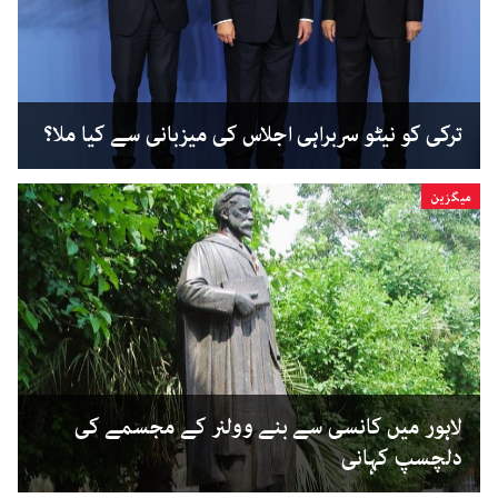
ترکی کو نیٹو سربراہی اجلاس کی میزبانی سے کیا ملا؟
میگزین
لاہور میں کانسی سے بنے وولنر کے مجسمے کی
دلچسپ کہانی