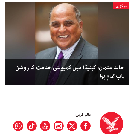
میگزین
خالد عثمان: کینیڈا میں کمیونٹی خدمت کا روشن
باب تمام ہوا
فالو کریں: