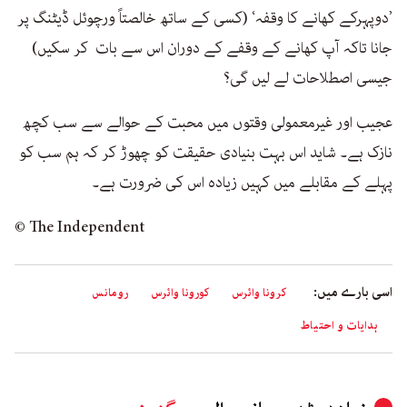
’دوپہرکے کھانے کا وقفہ‘ (کسی کے ساتھ خالصتاً ورچوئل ڈیٹنگ پر
جانا تاکہ آپ کھانے کے وقفے کے دوران اس سے بات کر سکیں)
جیسی اصطلاحات لے لیں گی؟
عجیب اور غیرمعمولی وقتوں میں محبت کے حوالے سے سب کچھ
نازک ہے۔ شاید اس بہت بنیادی حقیقت کو چھوڑ کر کہ ہم سب کو
پہلے کے مقابلے میں کہیں زیادہ اس کی ضرورت ہے۔
© The Independent
اسی بارے میں:
کرونا وائرس
کورونا وائرس
رومانس
ہدایات و احتیاط