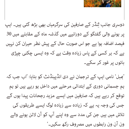
دوسری جانب ٹِنڈر کے صارفین کی سرگرمیاں بھی بڑھ گئی ہیں۔ ایپ
پر ہونے والی گفتگو کے دورانیے میں گذشہ ماہ کے مقابلے میں 30
فیصد اضافہ ہوا ہے جو اس صورت حال کے پیش نظر حیران کن نہیں
ہے کہ ہر کسی کے پاس زیادہ وقت ہے کہ وہ ایسی چکنی چپڑی
باتوں پر غور کر سکے۔
’بمبل‘ نامی ایپ کے ترجمان نے دی انڈپینڈنٹ کو بتایا: ’اب جب کہ
ہم جسمانی دوری کے ابتدائی مرحلے میں داخل ہو رہے ہیں تو ہم
توقع کر رہے ہیں کہ صارفین میں ایسے مزید رجحانات پیدا ہوں گے
جس کی وجہ یہ ہے کہ زیادہ سے زیادہ لوگ ایسے طریقوں کی
تلاش میں ہیں جن کی مدد سے وہ اپنے آپ کو آن لائن ہونے والے
ون آن ون رابطوں میں مصروف رکھ سکیں۔‘