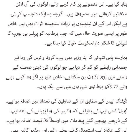
بنایا گیا ہے۔ اس منصوبے پر کام کرنے والے، لوگوں کی آن لائن
ملاقاتیں کروانے میں مصروف ہیں۔ اگرچہ یہ ایک دلچسپ کہانی
ہے لیکن اس کے ان تبدیلیوں پر زیادہ سنجیدہ اثرات بھی ہیں خاص
طور پر ایسی صورت حال میں کہ جب برطانیہ کو پہلے ہی یورپ کا
تنہائی کا شکار دارالحکومت خیال کیا جاتا ہے۔
ہمارے پاس تنہائی کا اپنا وزیر بھی ہے۔ کرونا وائرس کی وبا نے
جسمانی رابطے کو کم کر دیا ہے جو لوگوں کی ذہنی صحت کے
راستے میں بڑی رکاوٹ بن سکتا ہے، خاص طور پر اگر وہ اکیلے رہنے
والے 77 لاکھ برطانوی شہریوں میں سے ایک ہوں۔
ڈیٹنگ ایپس کے مطابق ان کے صارفین کی تعداد میں اضافہ ہوا ہے۔
’بمبل‘ نامی ایپ نے بتایا ہے کہ وائرس کی وبا پھیلنے کے بعد ایپ
کے ذریعے بھیجے گئے پیغامات میں اوسطاً 35 فیصد اضافہ ہوا ہے۔
اس کے علاوہ ایپ استعمال کرتے ہوئے وائس اور ویڈیو کالیں بھی