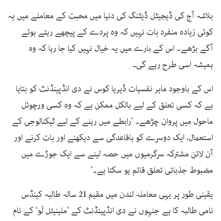
بلاشہ آج کی ڈیجیٹل ڈیٹنگ کی دنیا میں محبت کے معاملے میں یہ
کوئی زیادہ منفرد بات نہیں کہ وہ پردے کے پیچھے رہتے ہوئے
آگے بڑھے۔ اس کے بارے میں یہ خیال نہیں کیا جا رہا کہ وہ
ہمیشہ اسی طرح رہے گی۔
اس کے باوجود ماہر نفسیات ڈیریا کوس نے دی انڈپینڈنٹ کو بتایا
ہے کہ کسی تعلق کے لیے بالکل ممکن ہے کہ وہ کسی ورچوئل
ماحول میں پروان چڑھے۔ ’رابطے میں رہنے کے لیے ٹیکنالوجی کے
استعمال، ایک دوسرے کو باقاعدگی سے دیکھنے اور بات کرنے اور
آن لائن مشترکہ سرگرمیوں میں حصہ لینے سے ایک جوڑے میں
مضبوط جذباتی تعلق قائم ہو سکتا ہے۔‘
یقینی طور پر یہی معاملہ لندن میں مقیم 21 سالہ طالبہ کینڈس
نامی طالبہ کا ہے جنہوں نے دی انڈپینڈنٹ کے ’ملینیئل لَو‘ کے نام