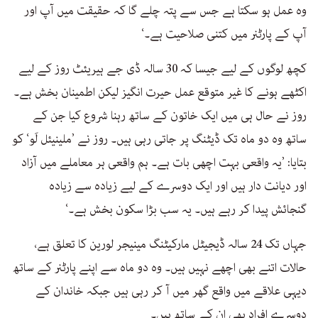
وہ عمل ہو سکتا ہے جس سے پتہ چلے گا کہ حقیقت میں آپ اور
آپ کے پارٹنر میں کتنی صلاحیت ہے۔‘
کچھ لوگوں کے لیے جیسا کہ 30 سالہ ڈی جے ہیریئٹ روز کے لیے
اکٹھے ہونے کا غیر متوقع عمل حیرت انگیز لیکن اطمینان بخش ہے۔
روز نے حال ہی میں ایک خاتون کے ساتھ رہنا شروع کیا جن کے
ساتھ وہ دو ماہ تک ڈیٹنگ پر جاتی رہی ہیں۔ روز نے ’ملینیئل لَو‘ کو
بتایا: ’یہ واقعی بہت اچھی بات ہے۔ ہم واقعی ہر معاملے میں آزاد
اور دیانت دار ہیں اور ایک دوسرے کے لیے زیادہ سے زیادہ
گنجائش پیدا کر رہے ہیں۔ یہ سب بڑا سکون بخش ہے۔‘
جہاں تک 24 سالہ ڈیجیٹل مارکیٹنگ مینیجر لورین کا تعلق ہے،
حالات اتنے بھی اچھے نہیں ہیں۔ وہ دو ماہ سے اپنے پارٹنر کے ساتھ
دیہی علاقے میں واقع گھر میں آ کر رہی ہیں جبکہ خاندان کے
دوسرے افراد بھی ان کے ساتھ ہیں۔