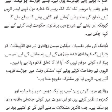
ختم نہ ہونے والے جھگڑے ہوں گے۔ ایسے جوڑے جو فیصلہ کیے
بغیر ہفتے یا مہینے تک الگ الگ رہنے کا خطرہ مول نہیں لیتے انہیں
'اپنے تعلق کی مضبوطی آزمانے' اور اکٹھے ہونے کا موقع ملے گا
کیونکہ اس ہفتے کے شروع میں برطانوی حکومت ایسا کرنے کے لیے
کہہ چکی ہے۔
ڈیٹنگ کی ماہر نفسیات میڈلین میسن روانٹری نے دی انڈپینڈنٹ کو
بتایا ہےکہ غیرشادی شدہ جوڑوں کے لیے یہ جاننے کے لیے اس سے
بہتر اور کوئی موقع نہیں کہ آیا ان کا تعلق قائم رہتا ہے یا نہیں۔
انہوں نے وضاحت کرتے ہوئے کہا: 'مشکل وقت میں جوڑے قریب
آتے ہیں۔ انہیں نیا اور مشترکہ مفہوم ملتا ہے۔'
رواٹری مزید کہتی ہیں: ’جب ہم ایک دوسرے پر اپنا جذبہ اور
کمزوری ظاہر کرتے ہیں تو اس صورت میں کوئی جادوئی واقعہ رونما
ہو سکتا ہے۔ جب ناگزیر مشکلات سامنے آئیں گی تو اکٹھے ہونا ہی