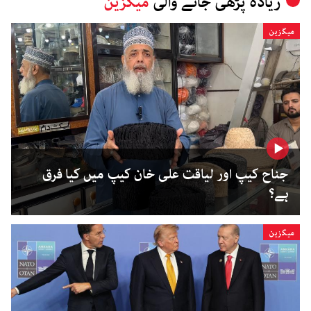
زیادہ پڑھی جانے والی
میگزین
میگزین
جناح کیپ اور لیاقت علی خان کیپ میں کیا فرق
ہے؟
میگزین