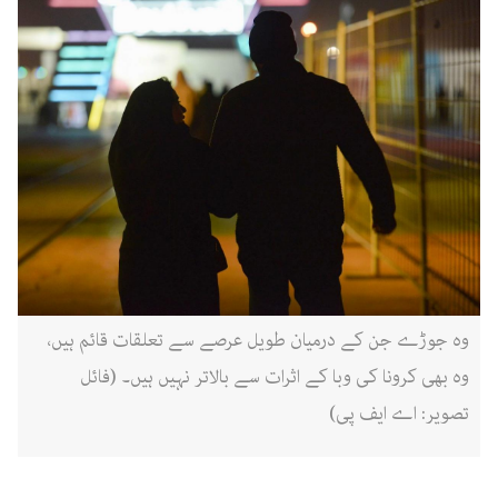
وہ جوڑے جن کے درمیان طویل عرصے سے تعلقات قائم ہیں،
وہ بھی کرونا کی وبا کے اثرات سے بالاتر نہیں ہیں۔ (فائل
تصویر: اے ایف پی)