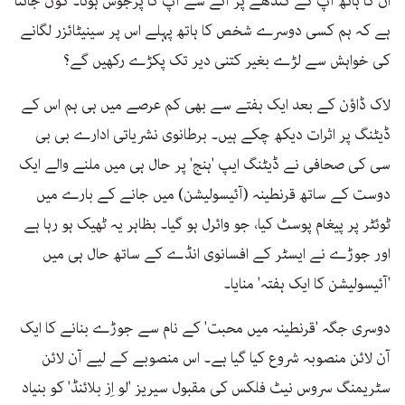
ان کا ہاتھ آپ کے کندھے پر آنے سے آپ کا پرجوش ہونا۔ کون جانتا
ہے کہ ہم کسی دوسرے شخص کا ہاتھ پہلے اس پر سینیٹائزر لگانے
کی خواہش سے لڑے بغیر کتنی دیر تک پکڑے رکھیں گے؟
لاک ڈاؤن کے بعد ایک ہفتے سے بھی کم عرصے میں ہی ہم اس کے
ڈیٹنگ پر اثرات دیکھ چکے ہیں۔ برطانوی نشریاتی ادارے بی بی
سی کی صحافی نے ڈیٹنگ ایپ 'ہنج' پر حال ہی میں ملنے والے ایک
دوست کے ساتھ قرنطینہ (آئیسولیشن) میں جانے کے بارے میں
ٹوئٹر پر پیغام پوسٹ کیا، جو وائرل ہو گیا۔ بظاہر یہ ٹھیک ہو رہا ہے
اور جوڑے نے ایسٹر کے افسانوی انڈے کے ساتھ حال ہی میں
'آئیسولیشن کا ایک ہفتہ' منایا۔
دوسری جگہ 'قرنطینہ میں محبت' کے نام سے جوڑے بنانے کا ایک
آن لائن منصوبہ شروع کیا گیا ہے۔ اس منصوبے کے لیے آن لائن
سٹریمنگ سروس نیٹ فلکس کی مقبول سیریز 'لو اِز بلائنڈ' کو بنیاد