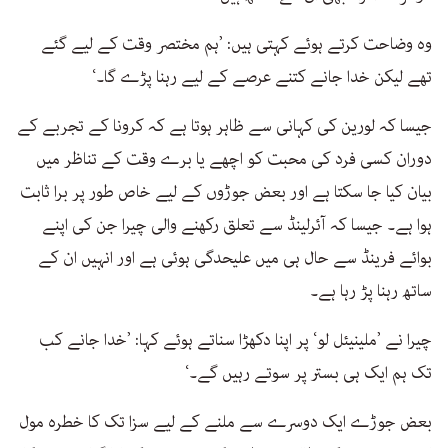
وہ وضاحت کرتے ہوئے کہتی ہیں: ’ہم مختصر وقت کے لیے گئے
تھے لیکن خدا جانے کتنے عرصے کے لیے رہنا پڑے گا۔‘
جیسا کہ لورین کی کہانی سے ظاہر ہوتا ہے کہ کرونا کے تجربے کے
دوران کسی فرد کی محبت کو اچھے یا برے وقت کے تناظر میں
بیان کیا جا سکتا ہے اور بعض جوڑوں کے لیے خاص طور پر برا ثابت
ہوا ہے۔ جیسا کہ آئرلینڈ سے تعلق رکھنے والی چیرا جن کی اپنے
بوائے فرینڈ سے حال ہی میں علیحدگی ہوئی ہے اور انہیں ان کے
ساتھ رہنا پڑ رہا ہے۔
چیرا نے ’ملینیئل لو‘ پر اپنا دکھڑا سناتے ہوئے کہا: ’خدا جانے کب
تک ہم ایک ہی بستر پر سوتے رہیں گے۔‘
بعض جوڑے ایک دوسرے سے ملنے کے لیے سزا تک کا خطرہ مول