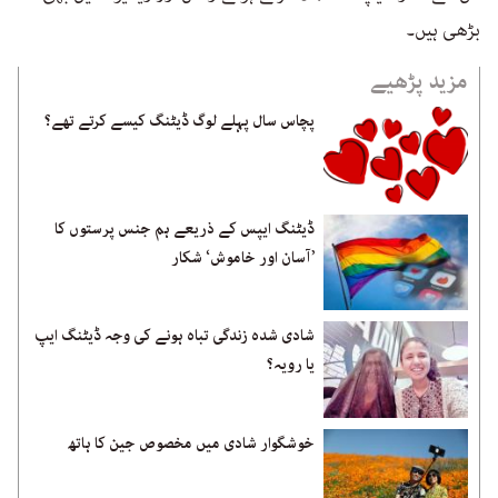
بڑھی ہیں۔
مزید پڑھیے
پچاس سال پہلے لوگ ڈیٹنگ کیسے کرتے تھے؟
ڈیٹنگ ایپس کے ذریعے ہم جنس پرستوں کا
’آسان اور خاموش‘ شکار
شادی شدہ زندگی تباہ ہونے کی وجہ ڈیٹنگ ایپ
یا رویہ؟
خوشگوار شادی میں مخصوص جین کا ہاتھ