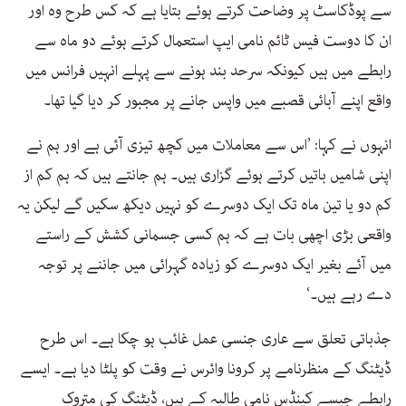
سے پوڈکاسٹ پر وضاحت کرتے ہوئے بتایا ہے کہ کس طرح وہ اور
ان کا دوست فیس ٹائم نامی ایپ استعمال کرتے ہوئے دو ماہ سے
رابطے میں ہیں کیونکہ سرحد بند ہونے سے پہلے انہیں فرانس میں
واقع اپنے آبائی قصبے میں واپس جانے پر مجبور کر دیا گیا تھا۔
انہوں نے کہا: ’اس سے معاملات میں کچھ تیزی آئی ہے اور ہم نے
اپنی شامیں باتیں کرتے ہوئے گزاری ہیں۔ ہم جانتے ہیں کہ ہم کم از
کم دو یا تین ماہ تک ایک دوسرے کو نہیں دیکھ سکیں گے لیکن یہ
واقعی بڑی اچھی بات ہے کہ ہم کسی جسمانی کشش کے راستے
میں آئے بغیر ایک دوسرے کو زیادہ گہرائی میں جاننے پر توجہ
دے رہے ہیں۔‘
جذباتی تعلق سے عاری جنسی عمل غائب ہو چکا ہے۔ اس طرح
ڈیٹنگ کے منظرنامے پر کرونا وائرس نے وقت کو پلٹا دیا ہے۔ ایسے
رابطے جیسے کینڈس نامی طالبہ کے ہیں، ڈیٹنگ کی متروک