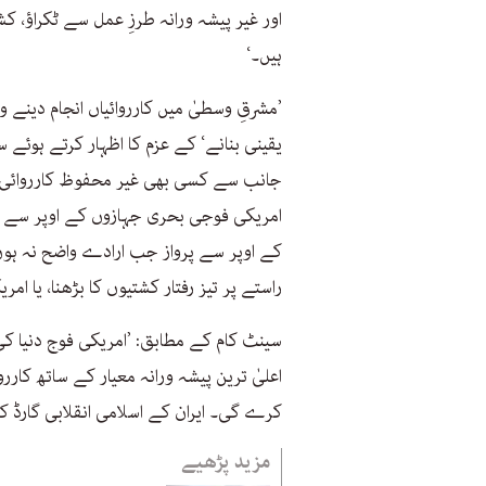
اور غیر پیشہ ورانہ طرزِ عمل سے ٹکراؤ، 
ہیں۔‘
’مشرقِ وسطیٰ میں کارروائیاں انجام دینے 
یقینی بنانے‘ کے عزم کا اظہار کرتے ہوئے س
جانب سے کسی بھی غیر محفوظ کارروائی 
امریکی فوجی بحری جہازوں کے اوپر سے پر
کے اوپر سے پرواز جب ارادے واضح نہ ہو
راستے پر تیز رفتار کشتیوں کا بڑھنا، یا ام
سینٹ کام کے مطابق: ’امریکی فوج دنیا ک
اعلیٰ ترین پیشہ ورانہ معیار کے ساتھ کارر
کرے گی۔ ایران کے اسلامی انقلابی گارڈ کو
مزید پڑھیے