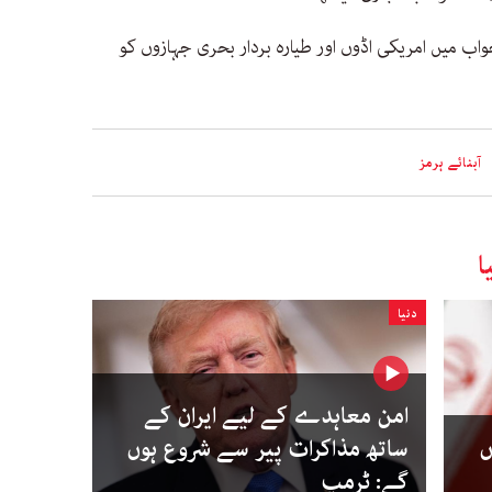
 میں امریکی اڈوں اور طیارہ بردار بحری جہازوں کو
آبنائے ہرمز
ا
دنیا
امن معاہدے کے لیے ایران کے
ں
ساتھ مذاکرات پیر سے شروع ہوں
گے: ٹرمپ