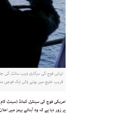
قریب خلیج میں ہونے والی ایک فوجی مشق 
امریکی فوج کی سینٹرل کمانڈ (سینٹ کام) 
پر زور دیا ہے کہ وہ آبنائے ہرمز میں اعل