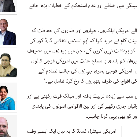
کشیدگی میں اضافے اور عدم استحکام کے خطرات بڑھ جاتے
والے امریکی اہلکاروں، جہازوں اور طیاروں کی حفاظت کو
ینٹ کام نے مزید کہا کہ ’ہم اسلامی انقلابی گارڈ کور کی
کو برداشت نہیں کریں گے، جن میں پروازوں میں مصروف
واز، کم بلندی یا مسلح حالت میں امریکی فوجی اثاثوں
ں، امریکی فوجی بحری جہازوں کی جانب تصادم کے
ریکی افواج کی طرف ہتھیاروں کا رخ کرنا شامل ہے۔‘
ی سب سے زیادہ تربیت یافتہ اور مہلک قوت رکھتی ہے اور
وائیاں جاری رکھے گی اور بین الاقوامی اصولوں کی پابندی
ر کو بھی یہی کرنا چاہیے۔‘
امریکی سینٹرل کمانڈ کا یہ بیان ایک ایسے وقت