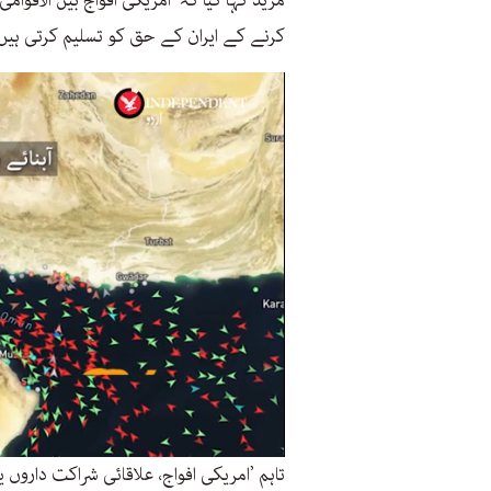
مزید کہا گیا کہ ’امریکی افواج بین الاقوام
کرنے کے ایران کے حق کو تسلیم کرتی ہیں
تاہم ’امریکی افواج، علاقائی شراکت دارو