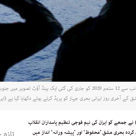
ایرانی فوج کی سرکاری ویب سائٹ کی جانب سے 12 ستمبر 2020 کو جاری کی گئی ایک 
کے آخری روز ایرانی بحری جہاز کو پریڈ کرتے ہوئے دکھایا گیا ہے (ایرا
نے جمعے کو ایران کی نیم فوجی تنظیم پاسداران انقلاب
ان کردہ بحری مشق ’محفوظ‘ اور ’پیشہ ورانہ‘ انداز میں
تازہ 