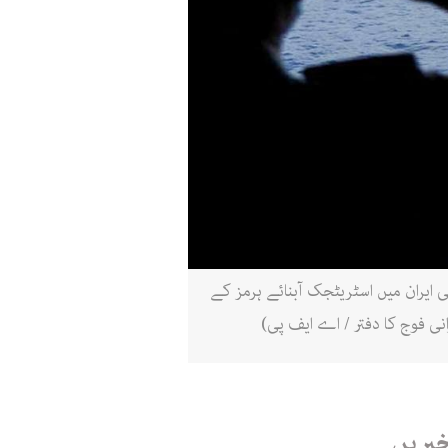
ہینڈ آؤٹ تصویر میں جنوبی ایران میں اسٹریٹجک آبنائے ہرمز کے
نی فوج کا دفتر / اے ایف پی)
خبریں