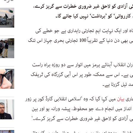
 کی آزادی کو لاحق غیر ضروری خطرات سے گریز کرے،
روائی‘ کو ’برداشت‘ نہیں کیا جائے گا۔
گاہ اور ایک نہایت اہم تجارتی راہداری ہے جو خطے کی
معاشی خوش حالی کو سہارا دیتی ہے۔ کسی بھی دن دنیا کے تقریباً 100 تجارتی بحری جہاز اس تنگ
ران انقلاب آبنائے ہرمز میں اتوار سے دو روزہ براہ راست
 ہے۔ اس سے ممکنہ طور پر اس آبی گزرگاہ کی ٹریفک
اری
بیان
میں کہا گیا کہ وہ ’اسلامی انقلابی گارڈ کور پر زور
نداز میں انجام دے جو محفوظ، پیشہ ورانہ ہو اور بین
 کی آزادی کو لاحق غیر ضروری خطرات سے گریز کرے۔‘