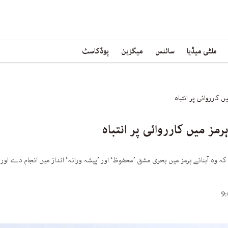
ملٹی میڈیا
سائنس
میگزین
پوڈکاسٹ
ں کارروائی پر انتباہ
رمز میں کارروائی پر انتباہ
ے کہ وہ آبنائے ہرمز میں بحری مشق ’محفوظ‘ اور ’پیشہ ورانہ‘ انداز میں انجام دے اور