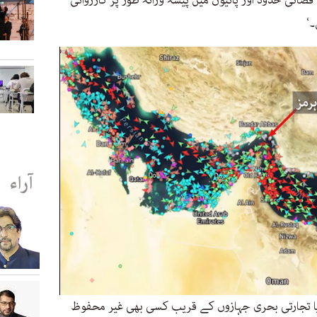
ی فضائی حدود اور پانیوں میں پیشہ ورانہ طور پر کارروائی
۔‘
آراء
ں یا تجارتی بحری جہازوں کے قریب کسی بھی غیر محفوظ