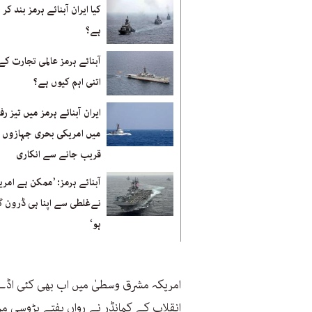
کیا ایران آبنائے ہرمز بند کر 
ہے؟
آبنائے ہرمز عالمی تجارت کے
اتنی اہم کیوں ہے؟
ایران آبنائے ہرمز میں تیز رف
میں امریکی بحری جہازوں 
قریب جانے سے انکاری
آبنائے ہرمز: ’ممکن ہے امری
نےغلطی سے اپنا ہی ڈرون گرا
ہو‘
امریکہ مشرق وسطیٰ میں اب بھی کئی اڈے 
انقلاب کے کمانڈر نے رواں ہفتے پڑوسی ممال