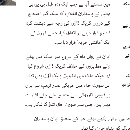
میں سامنے آیا ہے جب ایک روز قبل ہی یورپی
سکتا
یونین نے پاسداران انقلاب کو ملک گیر احتجاج
کے دوران کریک ڈاؤن کی وجہ سے دہشت گرد
 لیے
تنظیم قرار دینے پر اتفاق کیا، جسے تہران نے
ایک ’نمائشی حربہ‘ قرار دیا ہے۔
تاری
کے
ایران نے رواں ماہ کے شروع میں ملک میں ہونے
والے مظاہروں کے خلاف کریک ڈاؤن شروع کیا
تھا جبکہ ملک میں انٹرنیٹ بلیک آؤٹ بھی تھا۔
کہ
 دیا
اس صورت حال میں امریکی صدر ٹرمپ نے ایران
پر فوجی کارروائی سے متعلق ملے جلے اشارے
دیے ہیں، جس سے صورت حال تناؤ کا شکار ہے۔
بھی برقرار رکھے ہوئے جن کے متعلق ایران پاسداران
ک کو انتباہ جاری کیا تھا۔