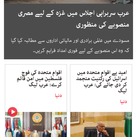
عرب سربراہی اجلاس میں غزہ کے لیے مصری
منصوبے کی منظوری
مسودے میں عالمی برادری اور مالیاتی اداروں سے مطالبہ کیا گیا
کہ وہ اس منصوبے کے لیے فوری امداد فراہم کریں۔
امید ہے اقوام متحدہ میں
اقوام متحدہ کی فوج
اسرائیل کی رکنیت منجمد
فلسطین میں امن قائم
کر دی جائے گی: عرب
کرے: عرب لیگ
لیگ
دنیا
دنیا