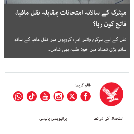
میٹرک کے سالانہ امتحانات بمقابلہ نقل مافیا،
فاتح کون رہا؟
نقل کے لیے سرگرم واٹس ایپ گروپوں میں نقل مافیا کے ساتھ
ساتھ بڑی تعداد میں خود طلبہ بھی شامل۔
فالو کریں:
استعمال کی شرائط
پرائیویسی پالیسی