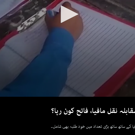
ابلہ نقل مافیا، فاتح کون رہا؟
ا کے ساتھ ساتھ بڑی تعداد میں خود طلبہ بھی شامل۔