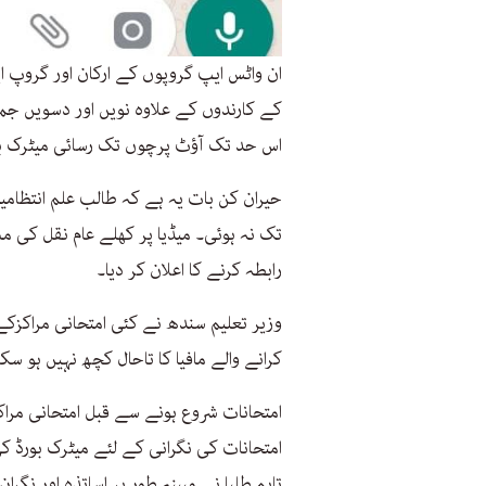
ان واٹس ایپ گروپوں کے ارکان اور گروپ ا
کے کارندوں کے علاوہ نویں اور دسویں ج
اس حد تک آؤٹ پرچوں تک رسائی میٹرک بورڈ
حیران کن بات یہ ہے کہ طالب علم انتظامی
تک نہ ہوئی۔ میڈیا پر کھلے عام نقل کی
رابطہ کرنے کا اعلان کر دیا۔
وزیر تعلیم سندھ نے کئی امتحانی مراکزک
کرانے والے مافیا کا تاحال کچھ نہیں ہو سکا
امتحانات کی نگرانی کے لئے میٹرک بورڈ کی جانب سے 23 نگران ٹیمیں اور م
تاہم طلبا نے مبینہ طور پر اساتذہ اور نگ