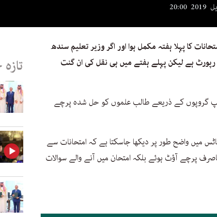
انات کا پہلا ہفتہ مکمل ہوا اور اگر وزیر تعلیم سندھ
رپورٹ ہے لیکن پہلے ہفتے میں ہی نقل کی ان گنت
تازہ 
 ایپ گروپوں کے ذریعے طالب علموں کو حل شدہ پرچے
س میں واضح طور پر دیکھا جاسکتا ہے کہ امتحانات سے
اصرف پرچے آؤٹ ہوئے بلکہ امتحان میں آنے والے سوالات