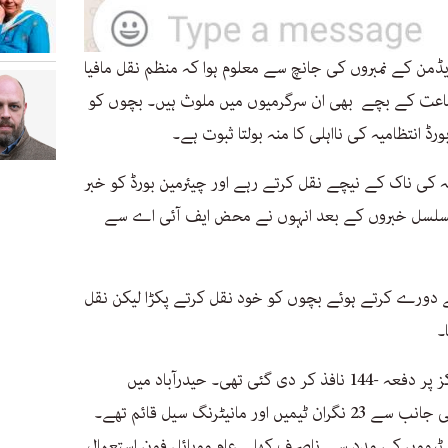
یڈمن کے نمبروں کی جانچ سے معلوم ہوا کہ منظم نقل مافیا
ماعت کے بچے بھی ان سرگرمیوں میں ملوث ہیں۔ بچوں کو
 انتظامیہ کی نااہلی کا منہ بولتا ثبوت ہے۔
ہ کی ناک کے نیچے نقل کرتے رہے اور چیئرمین بورڈ کو خبر
 مسلسل خبروں کے بعد انہوں نے محض ایف آئی اے سے
ے دورے کرتے ہوئے بچوں کو خود نقل کرتے پکڑا لیکن نقل
۔
امتحانات شروع ہونے سے قبل امتحانی مراکز پر دفعہ -144 نافذ کر دی گئی تھی۔ حیدرآباد میں
انیٹرنگ سیل قائم تھے۔
ران ٹیموں کی مدد سے ناصرف کھلے عام موبائل فون استعمال