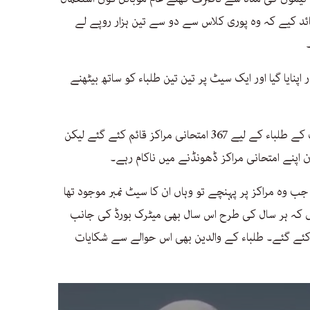
ائد کیے کہ وہ پوری کلاس سے دو سے تین ہزار روپے لے
اپنایا گیا اور ایک سیٹ پر تین تین طلباء کو ساتھ بیٹھنے
کراچی میں اس سال جنرل اور سائنس گروپ کے طلباء کے لیے 367 امتحانی مراکز قائم کئے گئے لیکن
اپنے امتحانی مراکز ڈھونڈنے میں ناکام رہے۔
 جب وہ مراکز پر پہنچے تو وہاں ان کا سیٹ نمبر موجود تھا
ں کہ ہر سال کی طرح اس سال بھی میٹرک بورڈ کی جانب
ئے گئے۔ طلباء کے والدین بھی اس حوالے سے شکایات