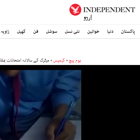
پاکستان
دنیا
خواتین
نئی نسل
سوشل
فن
کھیل
زاویہ
ہوم پیچ
»
کیمپس
»
میٹرک کے سالانہ امتحانات بمقاب