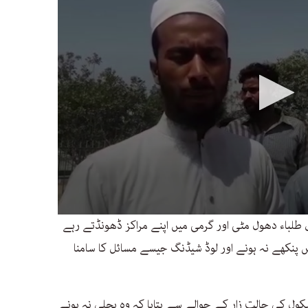
0
لباء دھول مٹی اور گرمی میں اپنے مراکز ڈھونڈتے رہے
seconds
of
ں پنکھے نہ ہونے اور لوڈ شیڈنگ جیسے مسائل کا سامنا
13
seconds
Volume
90%
کول کی حالت زار کے حوالے سے بتایا کہ وہ بجلی نہ ہونے