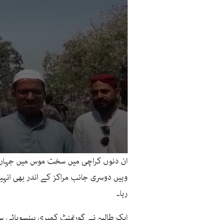
ان دنوں کراچی میں سخت موس میں جہاں ط
وہیں دوسری جانب مراکز کے اندر بھی انہی
رہا۔
ایک طالبہ نے گورنمنٹ کمپری ہینسوہائی س