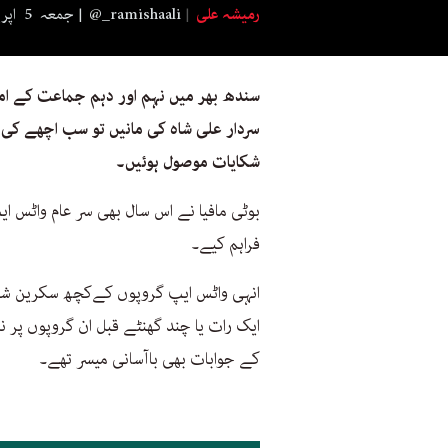
رمیشہ علی
@_ramishaali
جمعہ 5 اپریل 2019 20:00
سندھ بھر میں نہم اور دہم جماعت کے امتح
سردار علی شاہ کی مانیں تو سب اچھے کی 
شکایات موصول ہوئیں۔
بوٹی مافیا نے اس سال بھی سر عام واٹس
فراہم کیے۔
انہی واٹس ایپ گروپوں کےکچھ سکرین شاٹ
ایک رات یا چند گھنٹے قبل ان گروپوں پر ن
کے جوابات بھی باآسانی میسر تھے۔