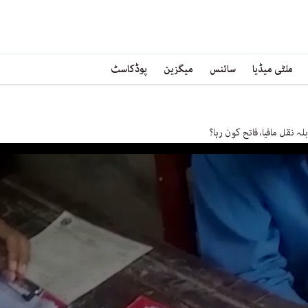
ملٹی میڈیا
سائنس
میگزین
پوڈکاسٹ
لہ نقل مافیا، فاتح کون رہا؟