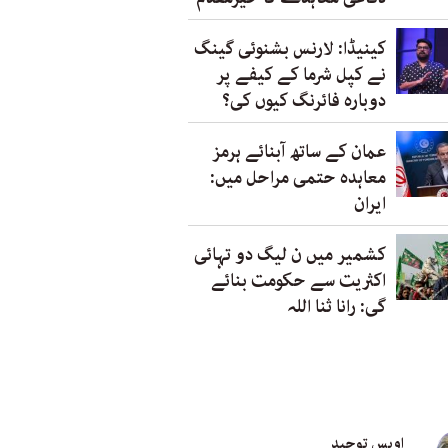
کینیڈا: لارنس بشنوئی گینگ
نے کپل شرما کے کیفے پر
دوبارہ فائرنگ کیوں کی؟
عمان کے ساتھ آبنائے ہرمز
معاہدہ حتمی مراحل میں:
ایران
کشمیر میں ن لیگ دو تہائی
اکثریت سے حکومت بنائے
گی: رانا ثنا اللہ
اویس توحید