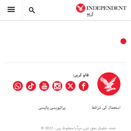
فالو کریں:
استعمال کی شرائط
پرائیویسی پالیسی
جملہ حقوق بحق عرب میڈیا محفوظ ہیں۔ 2022 ©