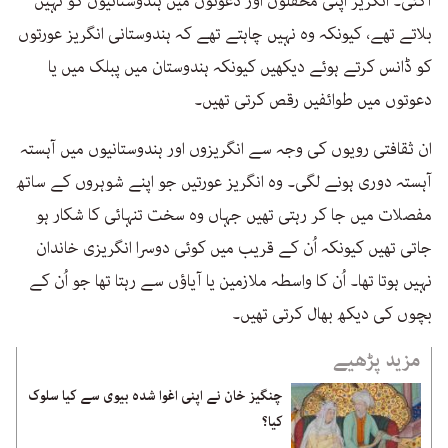
آگئی۔ انگریز اپنی محفلوں اور دعوتوں میں ہندوستانیوں کو نہیں
بلاتے تھے، کیونکہ وہ نہیں چاہتے تھے کہ ہندوستانی انگریز عورتوں
کو ڈانس کرتے ہوئے دیکھیں کیونکہ ہندوستان میں پبلک میں یا
دعوتوں میں طوائفیں رقص کرتی تھیں۔
ان ثقافتی رویوں کی وجہ سے انگریزوں اور ہندوستانیوں میں آہستہ
آہستہ دوری ہونے لگی۔ وہ انگریز عورتیں جو اپنے شوہروں کے ساتھ
مفصلات میں جا کر رہتی تھیں جہاں وہ سخت تنہائی کا شکار ہو
جاتی تھیں کیونکہ اُن کے قریب میں کوئی دوسرا انگریزی خاندان
نہیں ہوتا تھا۔ اُن کا واسطہ ملازمین یا آیاﺅں سے رہتا تھا جو اُن کے
بچوں کی دیکھ بھال کرتی تھیں۔
مزید پڑھیے
چنگیز خان نے اپنی اغوا شدہ بیوی سے کیا سلوک
کیا؟