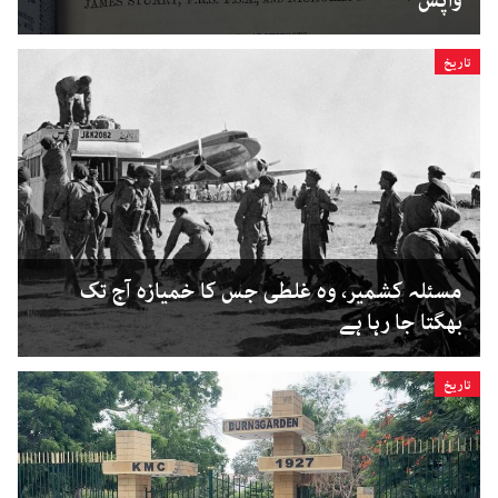
واپس
تاریخ
مسئلہ کشمیر، وہ غلطی جس کا خمیازہ آج تک
بھگتا جا رہا ہے
تاریخ