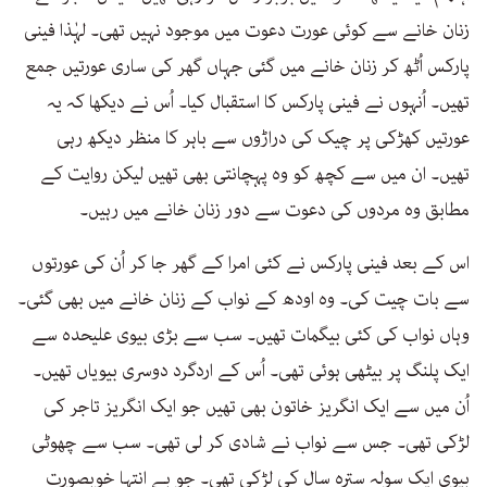
زنان خانے سے کوئی عورت دعوت میں موجود نہیں تھی۔ لہٰذا فینی
پارکس اُٹھ کر زنان خانے میں گئی جہاں گھر کی ساری عورتیں جمع
تھیں۔ اُنہوں نے فینی پارکس کا استقبال کیا۔ اُس نے دیکھا کہ یہ
عورتیں کھڑکی پر چیک کی دراڑوں سے باہر کا منظر دیکھ رہی
تھیں۔ ان میں سے کچھ کو وہ پہچانتی بھی تھیں لیکن روایت کے
مطابق وہ مردوں کی دعوت سے دور زنان خانے میں رہیں۔
اس کے بعد فینی پارکس نے کئی امرا کے گھر جا کر اُن کی عورتوں
سے بات چیت کی۔ وہ اودھ کے نواب کے زنان خانے میں بھی گئی۔
وہاں نواب کی کئی بیگمات تھیں۔ سب سے بڑی بیوی علیحدہ سے
ایک پلنگ پر بیٹھی ہوئی تھی۔ اُس کے اردگرد دوسری بیویاں تھیں۔
اُن میں سے ایک انگریز خاتون بھی تھیں جو ایک انگریز تاجر کی
لڑکی تھی۔ جس سے نواب نے شادی کر لی تھی۔ سب سے چھوٹی
بیوی ایک سولہ سترہ سال کی لڑکی تھی۔ جو بے انتہا خوبصورت