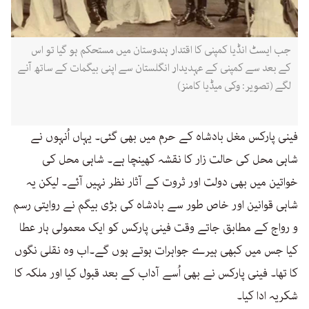
جب ایسٹ انڈیا کمپنی کا اقتدار ہندوستان میں مستحکم ہو گیا تو اس
کے بعد سے کمپنی کے عہدیدار انگلستان سے اپنی بیگمات کے ساتھ آنے
لگے (تصویر: وکی میڈیا کامنز)
فینی پارکس مغل بادشاہ کے حرم میں بھی گئی۔ یہاں اُنہوں نے
شاہی محل کی حالت زار کا نقشہ کھینچا ہے۔ شاہی محل کی
خواتین میں بھی دولت اور ثروت کے آثار نظر نہیں آئے۔ لیکن یہ
شاہی قوانین اور خاص طور سے بادشاہ کی بڑی بیگم نے روایتی رسم
و رواج کے مطابق جاتے وقت فینی پارکس کو ایک معمولی ہار عطا
کیا جس میں کبھی ہیرے جواہرات ہوتے ہوں گے۔اب وہ نقلی نگوں
کا تھا۔ فینی پارکس نے بھی اُسے آداب کے بعد قبول کیا اور ملکہ کا
شکریہ ادا کیا۔