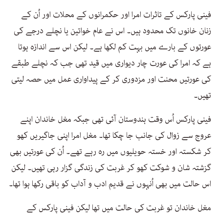
فینی پارکس کے تاثرات امرا اور حکمرانوں کے محلات اور اُن کے
زنان خانوں تک محدود ہیں۔ اس نے عام خواتین یا نچلے درجے کی
عورتوں کے بارے میں بہت کم لکھا ہے۔ لیکن اس سے اندازہ ہوتا
ہے کہ امرا کی عورت چار دیواری میں قید تھی جب کہ نچلے طبقے
کی عورتیں محنت اور مزدوری کر کے پیداواری عمل میں حصہ لیتی
تھیں۔
فینی پارکس اُس وقت ہندوستان آئی تھی جبکہ مغل خاندان اپنے
عروج سے زوال کی جانب جا چکا تھا۔ مغل امرا اپنی جاگیریں کھو
کر شکستہ اور خستہ حویلیوں میں رہ رہے تھے۔ اُن کی عورتیں بھی
گزشتہ شان و شوکت کھو کر غربت کی زندگی گزار رہی تھیں۔ لیکن
اس حالت میں بھی اُنہوں نے قدیم ادب و آداب کو باقی رکھا ہوا تھا۔
مغل خاندان تو غربت کی حالت میں تھا لیکن فینی پارکس کے