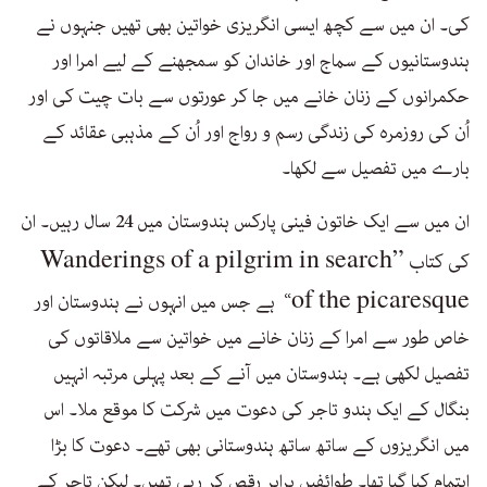
کی۔ ان میں سے کچھ ایسی انگریزی خواتین بھی تھیں جنہوں نے
ہندوستانیوں کے سماج اور خاندان کو سمجھنے کے لیے امرا اور
حکمرانوں کے زنان خانے میں جا کر عورتوں سے بات چیت کی اور
اُن کی روزمرہ کی زندگی رسم و رواج اور اُن کے مذہبی عقائد کے
بارے میں تفصیل سے لکھا۔
ان میں سے ایک خاتون فینی پارکس ہندوستان میں 24 سال رہیں۔ ان
”Wanderings of a pilgrim in search
کی کتاب
of the picaresque
“ ہے جس میں انہوں نے ہندوستان اور
خاص طور سے امرا کے زنان خانے میں خواتین سے ملاقاتوں کی
تفصیل لکھی ہے۔ ہندوستان میں آنے کے بعد پہلی مرتبہ انہیں
بنگال کے ایک ہندو تاجر کی دعوت میں شرکت کا موقع ملا۔ اس
میں انگریزوں کے ساتھ ساتھ ہندوستانی بھی تھے۔ دعوت کا بڑا
اہتمام کیا گیا تھا۔ طوائفیں برابر رقص کر رہی تھیں۔ لیکن تاجر کے