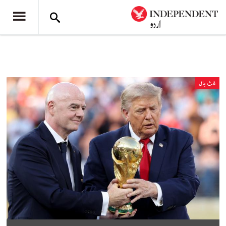
فٹ بال