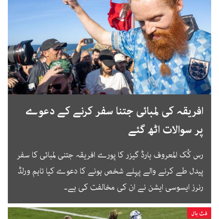
افریقہ کی لمبائی جتنا سفر کرنے کے دعوے
پر سوالات اٹھ گئے
رس کُک المعروف ہارڈ گیزر کا پورے افریقہ جتنی لمبائی کا سفر
پیدل طے کرنے والے پہلے شخص ہونے کا دعوے کیا تاہم ورلڈ
رنرز ایسوسی ایشن نے ان کی مخالفت کی ہے۔
فٹ بال