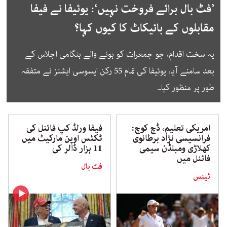
’فٹ بال برائے فروخت نہیں‘: یوئیفا نے فیفا
مقابلوں کے بائیکاٹ کا کیوں کہا؟
یہ سخت اقدام، جو جمعرات کو ہونے والے ہنگامی اجلاس کے
بعد سامنے آیا، یوئیفا کی تمام 55 رکن ایسوسی ایشنز نے متفقہ
طور پر منظور کیا۔
امریکی تعلیم، ڈچ کوچ:
فیفا ورلڈ کپ فائنل کی
فرانسیسی نژاد برطانوی
ٹکٹس اوپن مارکیٹ میں
کھلاڑی ومبلڈن سیمی
11 ہزار ڈالر کی
فائنل میں
فٹ بال
ٹینس