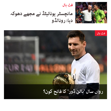
فٹ بال
مانچسٹر یونائیٹڈ نے مجھے دھوکہ
دیا: رونالڈو
فٹ بال
رواں سال ’بالن ڈور‘ کا فاتح کون؟