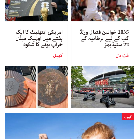
2035 خواتین فٹبال ورلڈ
امریکی ایتھلیٹ کا ایک
کپ کے لیے برطانیہ کے
ہفتے میں اولمپک میڈل
22 سٹیڈیمز
خراب ہونے کا شکوہ
فٹ بال
کھیل
کھیل