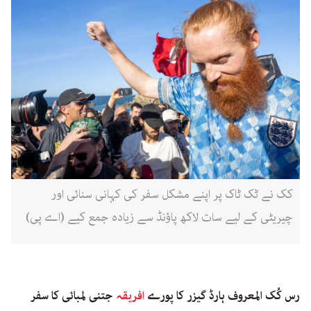
کک نے ٹک ٹاک پر اپنے مشکل سفر کی کہانی سنائی اور
چیریٹی کے لیے سات لاکھ پاؤنڈ سے زیادہ جمع کیے (اے پی)
رس کُک المعروف ہارڈ گیزر کا پورے
افریقہ
جتنی لمبائی کا سفر