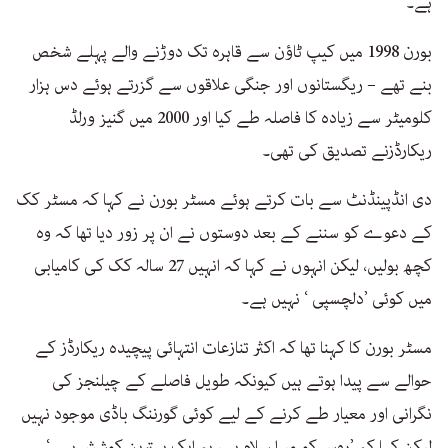
ہے۔
بورن 1998 میں کیپ ٹاؤن سے قاہرہ تک دوڑنے والے پہلے شخص
بنے تھے – ریگستانوں اور جنگی علاقوں سے گزرتے ہوئے دس ہزار
کلومیٹر سے زیادہ کا فاصلہ طے کیا اور 2000 میں گنیز ورلڈ
ریکارڈزنے تصدیق کی تھی۔
دی انڈپینڈنٹ سے بات کرتے ہوئے مسٹر بورن نے کہا کہ مسٹر کک
کے دعوے کو سننے کے بعد دوستوں نے ان پر زور دیا تھا کہ وہ
کچھ بولیں، لیکن انہوں نے کہا کہ انہیں 27 سالہ کک کی کامیابی
میں کوئی ’دلچسپی ‘ نہیں ہے۔
مسٹر بورن کا کہنا تھا کہ اکثر تنازعات انتہائی پیچیدہ ریکارڈز کے
حوالے سے پیدا ہوتے ہیں کیونکہ طویل فاصلے کے چیلنجز کی
نگرانی اور معیار طے کرنے کے لیے کوئی گورننگ باڈی موجود نہیں
لیکن کہا کہ ’روس کو میرا سلام ہے، یہ ایک بہترین کوشش ہے۔‘