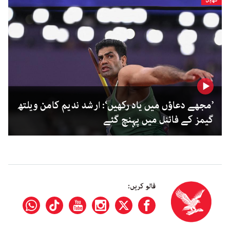
’مجھے دعاؤں میں یاد رکھیں‘: ارشد ندیم کامن ویلتھ
گیمز کے فائنل میں پہنچ گئے
فالو کریں: