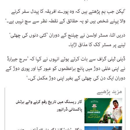
’لیکن جب ہم پڑھتے ہیں کہ وہ پورے افریقہ کا پیدل سفر کرنے
والا پہلے شخص ہیں تو یہ حقائق کے نقطہ نظر سے سچ نہیں ہے۔‘
دریں اثنا، مسٹر اولسن نے چیلنج کے دوران ’کئی دنوں کی چھٹی‘
لینے پر مسٹر کک کا مذاق اڑایا۔
ڈیلی ٹیلی گراف سے بات کرتے ہوئے انہوں نے کہا کہ ’سرج جیرارڈ
نے اپنی عالمی دوڑ میں پانچ براعظموں کو عبور کیا اور پوری دوڑ کے
دوران ایک دن کی چھٹی کے بغیر اپنی دوڑ مکمل کی۔‘
مزید پڑھیے
کار ریسنگ میں تاریخ رقم کرنے والے برٹش
پاکستانی ڈرائیور
بنگالی ’بابو‘ کا نیا گھر: اسلام آباد سے جنوبی