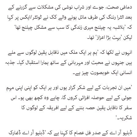
دماغی صحت، جوے اور شراب نوشی کی مشکلات سے گزرنے کے
بعد الٹرا رننگ کی طرف مائل ہونے والے کک نے ٹوئٹر/ایکس پر کہا
کہ ’بلاشبہ یہ چیلنج میری زندگی کا سب سے مشکل چیلنج تھا‘
لیکن ’بہت بڑا اعزاز‘ تھا۔
انہوں نے لکھا کہ ’ہم ہر ایک ملک میں ناقابل یقین لوگوں سے ملے
ہیں جنہوں نے محبت اور مہربانی کے ساتھ ہمارا استقبال کیا۔ جذبہ
انسانی ایک خوبصورت چیز ہے۔
’میں ان تجربات کے لیے شکر گزار ہوں اور ہر ایک کو اپنی اپنی مہم
جوئی کے لیے حوصلہ افزائی کروں گا، چاہے وہ کچھ بھی ہو۔ اس
سفر کا ناقابل یقین حصہ بننے کے لیے افریقہ کے لوگوں کا
شکریہ۔‘
ڈبلیو آر اے کے صدر فل عصام کا کہنا ہے کہ ’ڈبلیو آر اے ڈنمارک