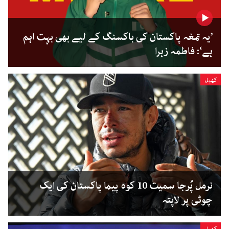
’یہ تمغہ پاکستان کی باکسنگ کے لیے بھی بہت اہم
ہے‘: فاطمہ زہرا
کھیل
نرمل پُرجا سمیت 10 کوہ پیما پاکستان کی ایک
چوٹی پر لاپتہ
کھیل