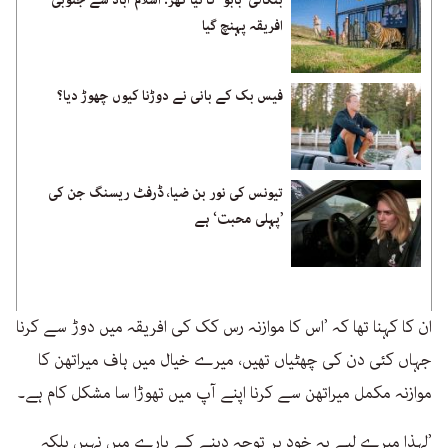
افریقہ پہنچ گیا
فیس بک کے بانی نے دوڑنا کیوں چھوڑ دیا؟
تیونس کی نور بن ضیا، ڈرفٹ ریسنگ جن کی
’پہلی محبت‘ ہے
ان کا کہنا تھا کہ ’اس کا موازنہ رس کک کی افریقہ میں دوڑ سے کرنا
جہاں کئی دن کی چھٹیاں تھیں، میرے خیال میں ہاف میراتھن کا
موازنہ مکمل میراتھن سے کرنا اپنے آپ میں تھوڑا سا مشکل کام ہے۔
’لہذا میرے لیے یہ خود پر توجہ دینے کے بارے میں نہیں بلکہ