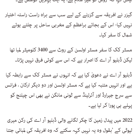
گیزر نے افریقہ سے گزرنے کے لیے سب سے براہ راست راستہ اختیار
نہیں کیا- اس کے بجائے براعظم کے مغربی ساحل پر چلتے ہوئے
شمال کا سفر کیا۔
مسٹر کک کا سفر مسٹر اولسن کے روٹ سے 3400 کلومیٹر لمبا تھا
لیکن ڈبلیو آر اے کا اصرار ہے کہ اس سے کوئی فرق نہیں پڑتا۔
ڈبلیو آر اے نے دعویٰ کیا ہے کہ انہوں نے مسٹر کک سے رابطہ کیا
ہے اور انہیں متنبہ کیا ہے کہ مسٹر اولسن اور دو دیگر ارکان ، فرانس
سے سرج جیرارڈ اور آئرلینڈ سے ٹونی مانگن نے بھی اس چیلنج کو
پہلے ہی پورا کر لیا ہے۔
2022 میں پیدل زمین کا چکر لگانے والی ڈبلیو آر اے کی رکن میری
لیوٹی کے ’بقول وہ یہ نہیں کہہ سکتے کہ وہ افریقہ کی لمبائی جتنا