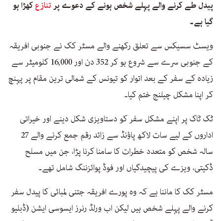
پیدل طے کرنے والے پہلے شخص ہونے کے دعوے پر
تنازع
کھڑا ہو
گیا ہے۔
ویسٹ سسیکس سے تعلق رکھنے والے مسٹر کک نے جنوبی افریقہ
کے جنوبی سرے سے شروع ہو کر 352 دن اور 16,000 کلومیٹر سے
زیادہ کے سفر کے بعد اتوار کو تیونس کے شمالی ترین مقام پر پہنچ
کر اپنا مشکل چیلنج ختم کیا۔
ٹک ٹاک پر اپنے مشکل سفر کو دستاویزی شکل دینے اور خیراتی
اداروں کے لیے سات لاکھ پاؤنڈ سے زائد رقم جمع کرنے والے 27
سالہ شخص کو متعدد خطرات کا سامنا کرنا پڑا، جن میں مسلح
ڈکیتی، ویزے کی پیچیدگیاں اور فوڈ پوائزننگ شامل تھے۔
مسٹر کک کا ماننا ہے کہ وہ پورے افریقہ جتنی لمبائی کا پیدل سفر
کرنے والے پہلے شخص ہیں لیکن اب ورلڈ رنرز ایسوسی ایشن (ڈبلیو