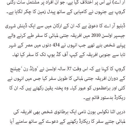
آر اے) نے اس پر اختلاف کیا ہے، جو ان افراد پر مشتمل سات رکنی
گروپ ہے جنہوں نے کامیابی کے ساتھ پیدل زمین کا چکر لگایا ہے۔
ڈبلیو آر اے کا دعویٰ ہے کہ ان کے ارکان میں سے ایک ڈینش شہری
جیسپر اولسن 2010 میں افریقہ جتنی لمبائی کا سفر طے کرنے والے
پہلے شخص بنے تھے جب انہوں نے 434 دنوں میں مصر کے شہر
تابا سے جنوبی افریقہ کے کیپ آف گڈ ہوپ تک کا سفر کیا تھا۔
گروپ کا کہنا ہے کہ اس وقت 37 سالہ اولسن نے ’ورلڈ رن ‘چیلنج
کے دوران افریقہ جتنی لمبائی کا طویل سفر کیا جس میں انہوں نے
کئی اور براعظموں کو عبور کیا۔ وہ پختہ یقین رکھتے ہیں کہ ان کا
ریکارڈ بدستور قائم ہے۔
دریں اثنا نکولس بورن نامی ایک برطانوی شخص بھی افریقہ کی
لمبائی جتنے سفر کا ریکارڈ رکھنے کے دعوے کے ساتھ سامنے آیا