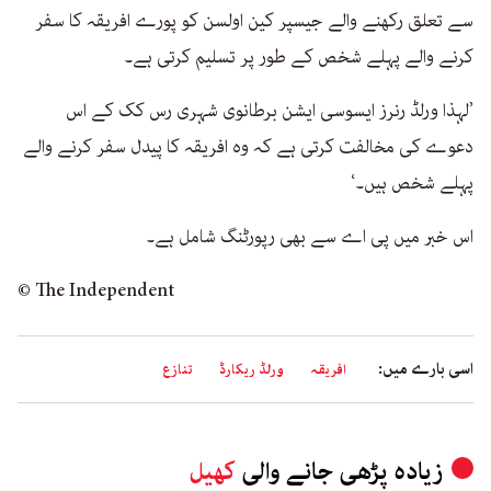
سے تعلق رکھنے والے جیسپر کین اولسن کو پورے افریقہ کا سفر
کرنے والے پہلے شخص کے طور پر تسلیم کرتی ہے۔
’لہذا ورلڈ رنرز ایسوسی ایشن برطانوی شہری رس کک کے اس
دعوے کی مخالفت کرتی ہے کہ وہ افریقہ کا پیدل سفر کرنے والے
پہلے شخص ہیں۔‘
اس خبر میں پی اے سے بھی رپورٹنگ شامل ہے۔
© The Independent
اسی بارے میں:
افریقہ
ورلڈ ریکارڈ
تنازع
زیادہ پڑھی جانے والی
کھیل