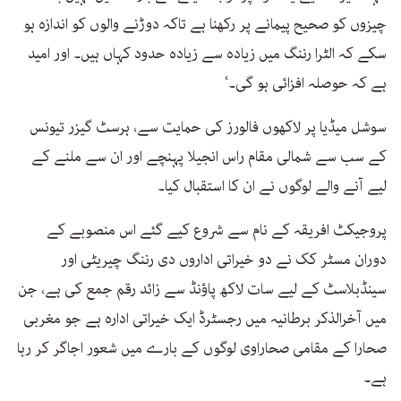
چیزوں کو صحیح پیمانے پر رکھنا ہے تاکہ دوڑنے والوں کو اندازہ ہو
سکے کہ الٹرا رننگ میں زیادہ سے زیادہ حدود کہاں ہیں۔ اور امید
ہے کہ حوصلہ افزائی ہو گی۔‘
سوشل میڈیا پر لاکھوں فالورز کی حمایت سے، ہرسٹ گیزر تیونس
کے سب سے شمالی مقام راس انجیلا پہنچے اور ان سے ملنے کے
لیے آنے والے لوگوں نے ان کا استقبال کیا۔
پروجیکٹ افریقہ کے نام سے شروع کیے گئے اس منصوبے کے
دوران مسٹر کک نے دو خیراتی اداروں دی رننگ چیریٹی اور
سینڈبلاسٹ کے لیے سات لاکھ پاؤنڈ سے زائد رقم جمع کی ہے، جن
میں آخرالذکر برطانیہ میں رجسٹرڈ ایک خیراتی ادارہ ہے جو مغربی
صحارا کے مقامی صحاراوی لوگوں کے بارے میں شعور اجاگر کر رہا
ہے۔