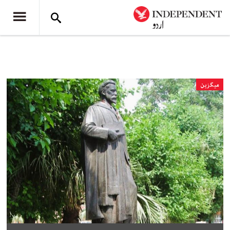
میگزین