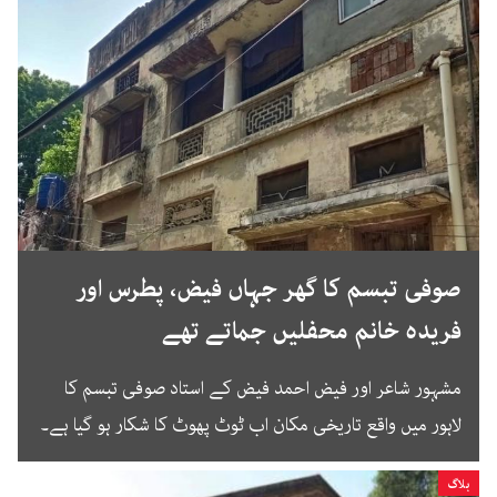
صوفی تبسم کا گھر جہاں فیض، پطرس اور
فریدہ خانم محفلیں جماتے تھے
مشہور شاعر اور فیض احمد فیض کے استاد صوفی تبسم کا
لاہور میں واقع تاریخی مکان اب ٹوٹ پھوٹ کا شکار ہو گیا ہے۔
بلاگ