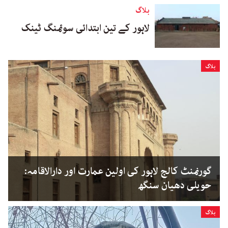
بلاگ
لاہور کے تین ابتدائی سوئمنگ ٹینک
بلاگ
گورنمنٹ کالج لاہور کی اولین عمارت اور دارالاقامہ:
حویلی دھیان سنگھ
بلاگ