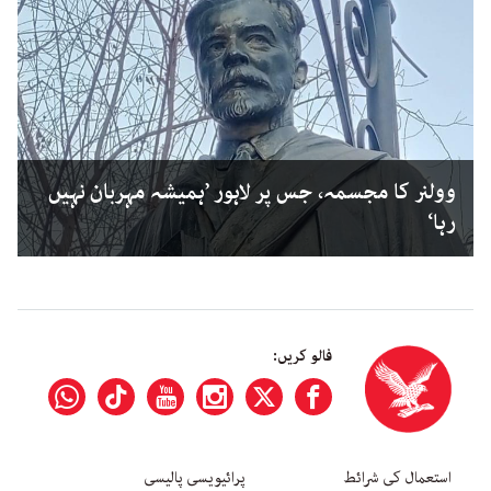
وولنر کا مجسمہ، جس پر لاہور ’ہمیشہ مہربان نہیں
رہا‘
فالو کریں:
استعمال کی شرائط
پرائیویسی پالیسی