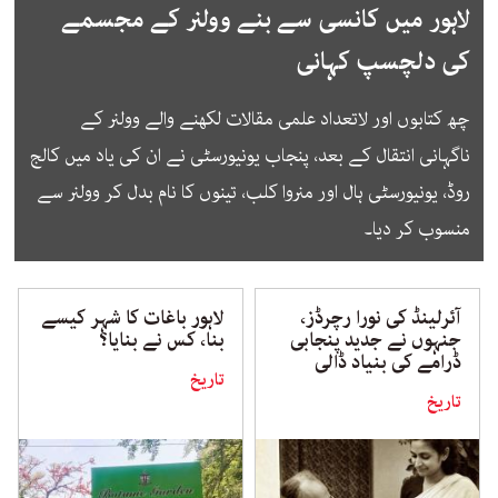
لاہور میں کانسی سے بنے وولنر کے مجسمے
کی دلچسپ کہانی
چھ کتابوں اور لاتعداد علمی مقالات لکھنے والے وولنر کے
ناگہانی انتقال کے بعد، پنجاب یونیورسٹی نے ان کی یاد میں کالج
روڈ، یونیورسٹی ہال اور منروا کلب، تینوں کا نام بدل کر وولنر سے
منسوب کر دیا۔
آئرلینڈ کی نورا رچرڈز،
لاہور باغات کا شہر کیسے
جنہوں نے جدید پنجابی
بنا، کس نے بنایا؟
ڈرامے کی بنیاد ڈالی
تاریخ
تاریخ