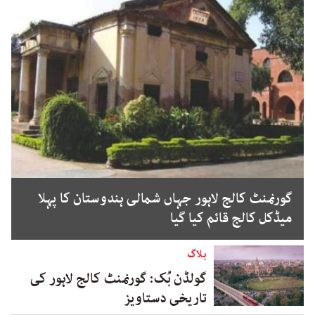
گورنمنٹ کالج لاہور جہاں شمالی ہندوستان کا پہلا
میڈکل کالج قائم کیا گیا
بلاگ
گولڈن بُک: گورنمنٹ کالج لاہور کی
تاریخی دستاویز