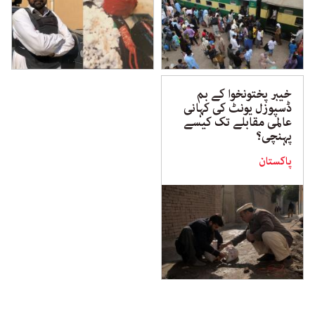
خیبر پختونخوا کے بم
ڈسپوزل یونٹ کی کہانی
عالمی مقابلے تک کیسے
پہنچی؟
پاکستان