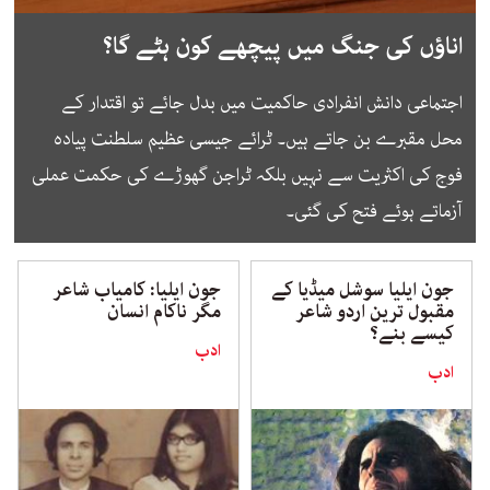
اناؤں کی جنگ میں پیچھے کون ہٹے گا؟
اجتماعی دانش انفرادی حاکمیت میں بدل جائے تو اقتدار کے
محل مقبرے بن جاتے ہیں۔ ٹرائے جیسی عظیم سلطنت پیادہ
فوج کی اکثریت سے نہیں بلکہ ٹراجن گھوڑے کی حکمت عملی
آزماتے ہوئے فتح کی گئی۔
جون ایلیا سوشل میڈیا کے
جون ایلیا: کامیاب شاعر
مقبول ترین اردو شاعر
مگر ناکام انسان
کیسے بنے؟
ادب
ادب