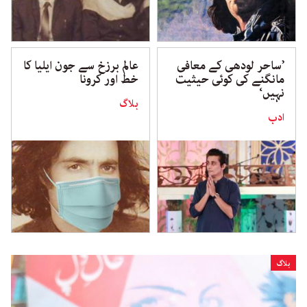
’ساحر لودھی کے معافی
عالم برزخ سے جون ایلیا کا
مانگنے کی کوئی حیثیت
خط اور کرونا
نہیں‘
بلاگ
ادب
بلاگ