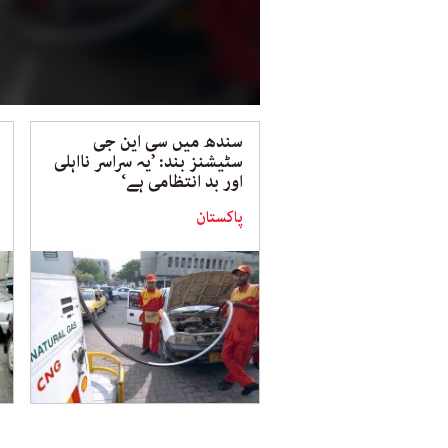
سندھ میں سی این جی
سٹیشنز بند: ’یہ سراسر نااہلی
اور بد انتظامی ہے‘
پاکستان