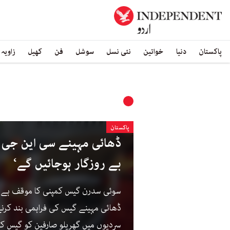
پاکستان
دنیا
خواتین
نئی نسل
سوشل
فن
کھیل
زاویہ
پاکستان
ڈھائی مہینے سی این جی بن
بے روزگار ہوجائیں گے‘
سوئی سدرن گیس کمپنی کا موقف ہے 
ڈھائی مہینے گیس کی فراہمی بند کرنے 
سردیوں میں گھریلو صارفین کو گیس ک