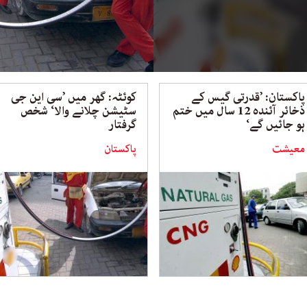
پاکستان: ’قدرتی گیس کے
کوئٹہ: گھر میں ’سی این جی
ذخائر آئندہ 12 سال میں ختم
سٹیشن چلانے والا‘ شخص
ہو جائیں گے‘
گرفتار
معیشت
پاکستان