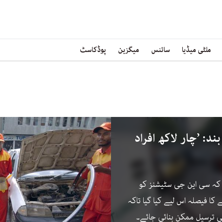
ملٹی میڈیا
سائنس
میگزین
پوڈکاسٹ
د: ’چار لاکھ افراد
کہ سی این جی سٹیشنز کو
کا فیصلہ اس لیے کیا گیا تاکہ
ی ترسیل ممکن بنائی جائے۔