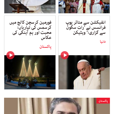
انفیکشن سے متاثر پوپ
‎فورمین کرسچن کالج میں
فرانسس نے ’رات سکون
کرسمس کی تیاریاں:
سے گزاری:‘ ویٹیکن
محبت اور ہم آہنگی کی
عکاس
دنیا
پاکستان
پاکستان