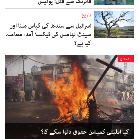
فائرنگ سے قتل: پولیس
تاریخ
اسرائیل سے سندھ کی کپاس ملنا اور
سینٹ تھامس کی ٹیکسلا آمد، معاملہ
کیا ہے؟
پاکستان
کیا اقلیتی کمیشن حقوق دلوا سکے گا؟