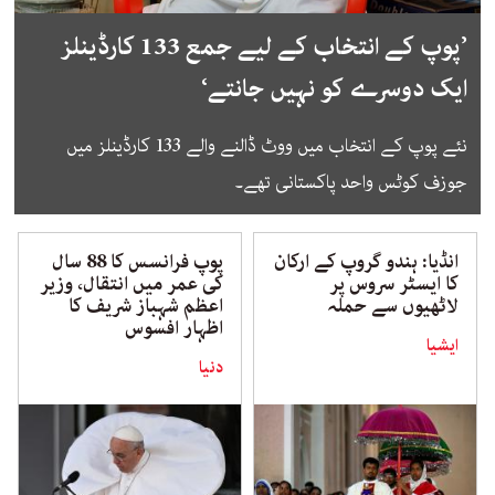
’پوپ کے انتخاب کے لیے جمع 133 کارڈینلز
ایک دوسرے کو نہیں جانتے‘
نئے پوپ کے انتخاب میں ووٹ ڈالنے والے 133 کارڈینلز میں
جوزف کوٹس واحد پاکستانی تھے۔
انڈیا: ہندو گروپ کے ارکان
پوپ فرانسس کا 88 سال
کا ایسٹر سروس پر
کی عمر میں انتقال، وزیر
لاٹھیوں سے حملہ
اعظم شہباز شریف کا
اظہار افسوس
ایشیا
دنیا