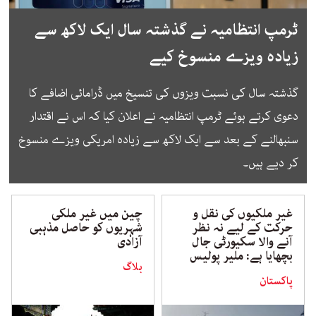
ٹرمپ انتظامیہ نے گذشتہ سال ایک لاکھ سے
زیادہ ویزے منسوخ کیے
گذشتہ سال کی نسبت ویزوں کی تنسیخ میں ڈرامائی اضافے کا
دعوی کرتے ہوئے ٹرمپ انتظامیہ نے اعلان کیا کہ اس نے اقتدار
سنبھالنے کے بعد سے ایک لاکھ سے زیادہ امریکی ویزے منسوخ
کر دیے ہیں۔
غیر ملکیوں کی نقل و
چین میں غیر ملکی
حرکت کے لیے نہ نظر
شہریوں کو حاصل مذہبی
آنے والا سکیورٹی جال
آزادی
بچھایا ہے: ملیر پولیس
بلاگ
پاکستان