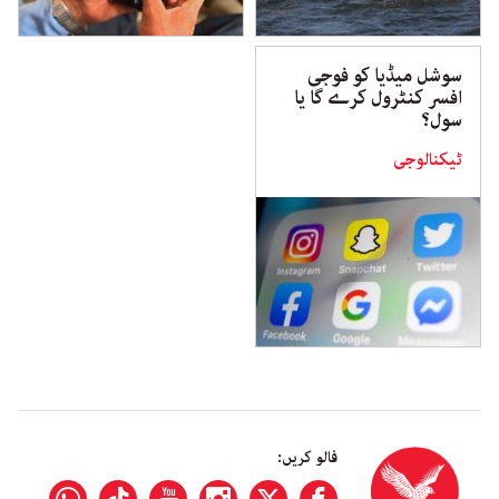
سوشل میڈیا کو فوجی
افسر کنٹرول کرے گا یا
سول؟
ٹیکنالوجی
فالو کریں: