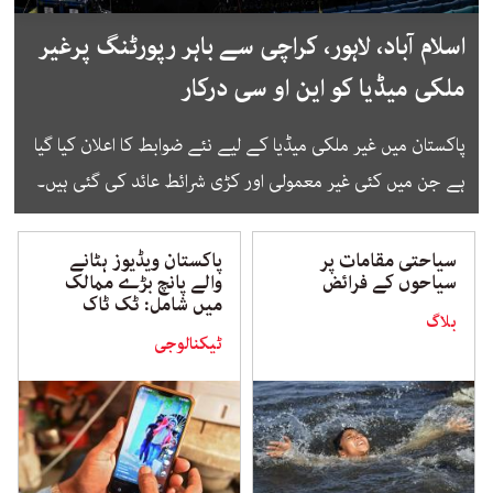
اسلام آباد، لاہور، کراچی سے باہر رپورٹنگ پرغیر
ملکی میڈیا کو این او سی درکار
پاکستان میں غیر ملکی میڈیا کے لیے نئے ضوابط کا اعلان کیا گیا
ہے جن میں کئی غیر معمولی اور کڑی شرائط عائد کی گئی ہیں۔
سیاحتی مقامات پر
پاکستان ویڈیوز ہٹانے
سیاحوں کے فرائض
والے پانچ بڑے ممالک
میں شامل: ٹک ٹاک
بلاگ
ٹیکنالوجی