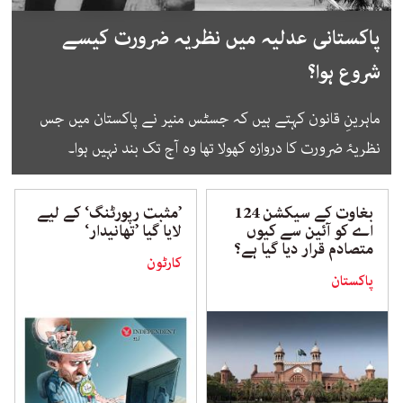
پاکستانی عدلیہ میں نظریہ ضرورت کیسے
شروع ہوا؟
ماہرینِ قانون کہتے ہیں کہ جسٹس منیر نے پاکستان میں جس
نظریۂ ضرورت کا دروازہ کھولا تھا وہ آج تک بند نہیں ہوا۔
بغاوت کے سیکشن 124
’مثبت رپورٹنگ‘ کے لیے
اے کو آئین سے کیوں
لایا گیا ’تھانیدار‘
متصادم قرار دیا گیا ہے؟
کارٹون
پاکستان