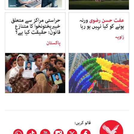
عفت حسن رضوی
ورنہ
حراستی مراکز سے متعلق
ہونے کو کیا نہیں ہو رہا
خیبرپختونخوا کا متنازع
قانون: حقیقت کیا ہے؟
زاویہ
پاکستان
فالو کریں: