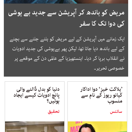
مریض کو باندھ کر آپریشن سے جدید بے ہوشی
کی دوا تک کا سفر
ایک زمانے میں آپریشن کے لیے مریض کو ہلنے جلنے سے بچنے
کے لیے باندھ دیا جاتا تھا، لیکن پھر بےہوشی کی جدید ادویات
نے انقلاب برپا کر دیا۔ اینستھیزیا کے عالمی دن کے موقعے پر
خصوصی تحریر۔
’ہلاکت خیز‘ دوا اداکار
دنیا کو بدل ڈالنے والی
کیانو ریوز کے نام سے
پانچ ادویات کیسے ایجاد
منسوب
ہوئیں؟
سائنس
تحقیق