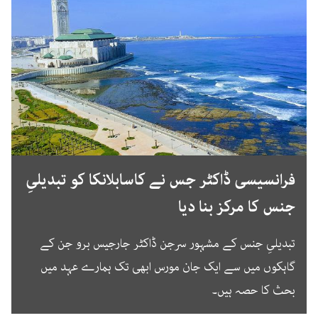
فرانسیسی ڈاکٹر جس نے کاسابلانکا کو تبدیلیِ
جنس کا مرکز بنا دیا
تبدیلیِ جنس کے مشہور سرجن ڈاکٹر جارجیس برو جن کے
گاہکوں میں سے ایک جان مورس ابھی تک ہمارے عہد میں
بحث کا حصہ ہیں۔