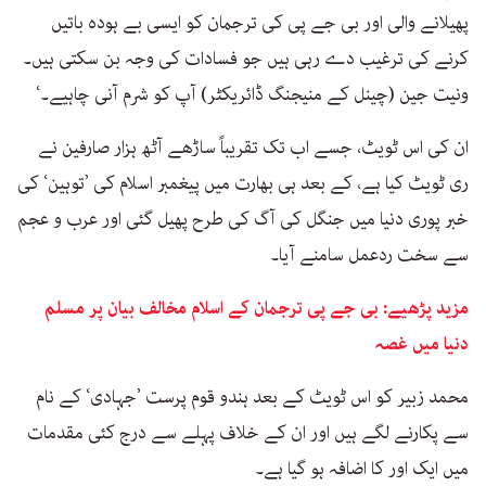
پھیلانے والی اور بی جے پی کی ترجمان کو ایسی بے ہودہ باتیں
کرنے کی ترغیب دے رہی ہیں جو فسادات کی وجہ بن سکتی ہیں۔
ونیت جین (چینل کے منیجنگ ڈائریکٹر) آپ کو شرم آنی چاہیے۔‘
ان کی اس ٹویٹ، جسے اب تک تقریباً ساڑھے آٹھ ہزار صارفین نے
ری ٹویٹ کیا ہے، کے بعد ہی بھارت میں پیغمبر اسلام کی ’توہین‘ کی
خبر پوری دنیا میں جنگل کی آگ کی طرح پھیل گئی اور عرب و عجم
سے سخت ردعمل سامنے آیا۔
مزید پڑھیے: بی جے پی ترجمان کے اسلام مخالف بیان پر مسلم
دنیا میں غصہ
محمد زبیر کو اس ٹویٹ کے بعد ہندو قوم پرست ’جہادی‘ کے نام
سے پکارنے لگے ہیں اور ان کے خلاف پہلے سے درج کئی مقدمات
میں ایک اور کا اضافہ ہو گیا ہے۔