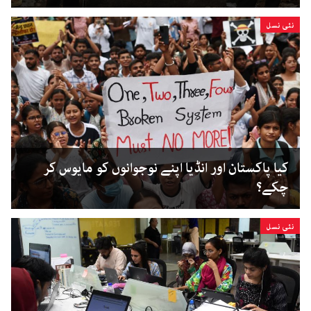
نئی نسل
کیا پاکستان اور انڈیا اپنے نوجوانوں کو مایوس کر
چکے؟
نئی نسل