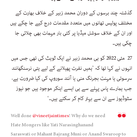
گذشتہ چند برسوں کے دوران محمد زبیر کے خلاف بھارت کے
مختلف پولیس تھانوں میں متعدد مقدمات درج کیے جا چکے ہیں
اور ان کے خلاف سوشل میڈیا پر کئی بار مہمات بھی چلائی جا
چکی ہیں۔
27 مئی 2022 کو ہی محمد زبیر نے ایک ٹویٹ کی تھی جس میں
انہوں نے کہا تھا کہ ’ہمیں نفرت پھیلانے کے لیے یتی نرسنگھانند
سرسوتی یا مہنت بجرنگ منی یا آنند سوروپ کی کیا ضرورت ہے،
جب ہمارے پاس پہلے سے ہی ایسے اینکر موجود ہیں جو نیوز
سٹوڈیوز سے ان سے بہتر کام کر سکتے ہیں۔‘
Well done
@vineetjaintimes
! Why do we need
Hate Mongers like Yati Narasinghanand
Saraswati or Mahant Bajrang Muni or Anand Swaroop to