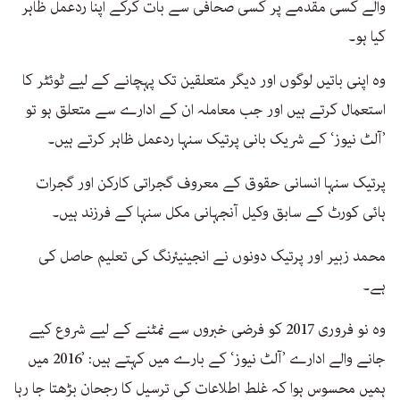
والے کسی مقدمے پر کسی صحافی سے بات کرکے اپنا ردعمل ظاہر
کیا ہو۔
وہ اپنی باتیں لوگوں اور دیگر متعلقین تک پہچانے کے لیے ٹوئٹر کا
استعمال کرتے ہیں اور جب معاملہ ان کے ادارے سے متعلق ہو تو
’آلٹ نیوز‘ کے شریک بانی پرتیک سنہا ردعمل ظاہر کرتے ہیں۔
پرتیک سنہا انسانی حقوق کے معروف گجراتی کارکن اور گجرات
ہائی کورٹ کے سابق وکیل آنجہانی مکل سنہا کے فرزند ہیں۔
محمد زبیر اور پرتیک دونوں نے انجینیئرنگ کی تعلیم حاصل کی
ہے۔
وہ نو فروری 2017 کو فرضی خبروں سے نمٹنے کے لیے شروع کیے
جانے والے ادارے ’آلٹ نیوز‘ کے بارے میں کہتے ہیں: ’2016 میں
ہمیں محسوس ہوا کہ غلط اطلاعات کی ترسیل کا رجحان بڑھتا جا رہا