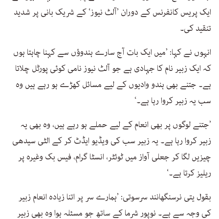
ایک پریس کانفرنس کے دوران ’آلٹ نیوز‘ کے شریک بانی پر شدید
تنقید کی۔
انہوں نے کہا: ’میں ایک بات آج سارے ہندوؤں سے کہنا چاہتا ہوں
کہ ایک زبیر نام کا جہادی ہے جو آلٹ نیوز نامی کوئی پورٹل چلاتا
ہے۔ جتنے بھی ہندو وادیوں کے لیے مسائل کھڑے ہو رہے ہیں وہ
سب یہ زبیر کروا رہا ہے۔‘
’جتنے لوگوں پر بھی انعام کے لیے حملے ہو رہے ہیں، وہ بھی یہ
زبیر کروا رہا ہے۔ یہ زبیر سب کی ویڈیو ایڈٹ کر کے الٹی سیدھی
چیزیں لگا کر جعلی آواز میں ٹوئٹر، انسٹا گرام، فیس بک وغیرہ پر
ریلیز کرتا ہے۔‘
بقول یتی نرسنگھانند سرسوتی: ’ہمارے سر پر اتنا زیادہ انعام زبیر
کی وجہ سے ہے۔ نوپور شرما کے ساتھ جو مسئلہ ہوا وہ بھی زبیر