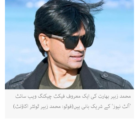
محمد زبیر بھارت کی ایک معروف فیکٹ چیکنگ ویب سائٹ
’آلٹ نیوز‘ کے شریک بانی ہیں(فوٹو: محمد زبیر ٹوئٹر اکاؤنٹ)