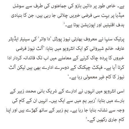
ہے۔ خاص طور پر دائیں بازو کی جماعتوں کی طرف سے سوشل
میڈیا پر بہت سی فرضی خبریں چلائی جا رہی ہیں، جن کا بنیادی
ہدف اقلیتیں اور اپوزیشن ہوتا ہے۔‘
پرتیک سنہا نے معروف بھارتی نیوز پورٹل ’دا وائر‘ کی سینیئر ایڈیٹر
عارفہ خانم شیروانی کو ایک انٹرویو میں بتایا: ’آلٹ نیوز فرضی
خبروں کا پردہ چاک کرنے کے معاملے میں اب تک قائدانہ کردار ادا
کرتا آیا ہے۔ فیکٹ چیکنگ کے دوسرے ادارے بھی ہیں لیکن آلٹ
نیوز کا کام غیر معمولی رہا ہے۔‘
اسی انٹرویو میں انہوں نے ادارے کے شریک بانی محمد زبیر کے
بارے میں بتایا: ’زبیر ہم میں سے ایک ہیں۔ انہیں ان کے کام کی
وجہ سے نشانہ بنایا جا رہا ہے۔ ہم زبیر کے ساتھ کھڑے ہیں اور اپنا
کام جاری رکھیں گے۔‘