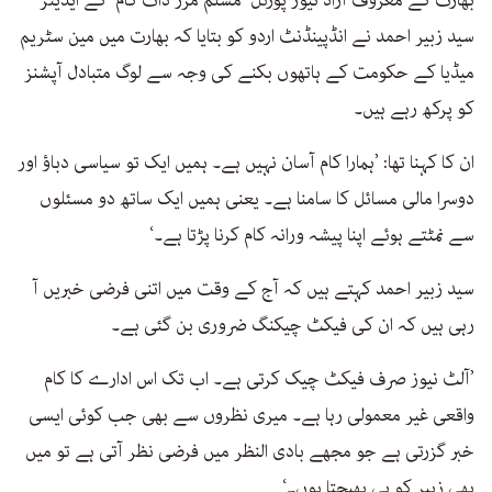
بھارت کے معروف آزاد نیوز پورٹل ’مسلم مرر ڈاٹ کام‘ کے ایڈیٹر
سید زبیر احمد نے انڈپینڈنٹ اردو کو بتایا کہ بھارت میں مین سٹریم
میڈیا کے حکومت کے ہاتھوں بکنے کی وجہ سے لوگ متبادل آپشنز
کو پرکھ رہے ہیں۔
ان کا کہنا تھا: ’ہمارا کام آسان نہیں ہے۔ ہمیں ایک تو سیاسی دباؤ اور
دوسرا مالی مسائل کا سامنا ہے۔ یعنی ہمیں ایک ساتھ دو مسئلوں
سے نمٹتے ہوئے اپنا پیشہ ورانہ کام کرنا پڑتا ہے۔‘
سید زبیر احمد کہتے ہیں کہ آج کے وقت میں اتنی فرضی خبریں آ
رہی ہیں کہ ان کی فیکٹ چیکنگ ضروری بن گئی ہے۔
’آلٹ نیوز صرف فیکٹ چیک کرتی ہے۔ اب تک اس ادارے کا کام
واقعی غیر معمولی رہا ہے۔ میری نظروں سے بھی جب کوئی ایسی
خبر گزرتی ہے جو مجھے بادی النظر میں فرضی نظر آتی ہے تو میں
بھی زبیر کو ہی بھیجتا ہوں۔‘