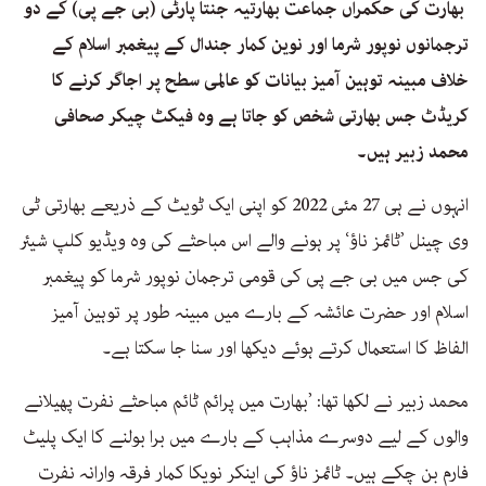
بھارت کی حکمراں جماعت بھارتیہ جنتا پارٹی (بی جے پی) کے دو
ترجمانوں نوپور شرما اور نوین کمار جندال کے پیغمبر اسلام کے
خلاف مبینہ توہین آمیز بیانات کو عالمی سطح پر اجاگر کرنے کا
کریڈٹ جس بھارتی شخص کو جاتا ہے وہ فیکٹ چیکر صحافی
محمد زبیر ہیں۔
انہوں نے ہی 27 مئی 2022 کو اپنی ایک ٹویٹ کے ذریعے بھارتی ٹی
وی چینل ’ٹائمز ناؤ‘ پر ہونے والے اس مباحثے کی وہ ویڈیو کلپ شیئر
کی جس میں بی جے پی کی قومی ترجمان نوپور شرما کو پیغمبر
اسلام اور حضرت عائشہ کے بارے میں مبینہ طور پر توہین آمیز
الفاظ کا استعمال کرتے ہوئے دیکھا اور سنا جا سکتا ہے۔
محمد زبیر نے لکھا تھا: ’بھارت میں پرائم ٹائم مباحثے نفرت پھیلانے
والوں کے لیے دوسرے مذاہب کے بارے میں برا بولنے کا ایک پلیٹ
فارم بن چکے ہیں۔ ٹائمز ناؤ کی اینکر نویکا کمار فرقہ وارانہ نفرت