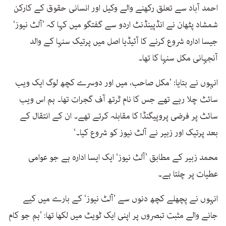
احمد آباد سے تعلق رکھنے والے وکیل اور انسانی حقوق کے کارکن
شمشاد پٹھان نے انڈپینڈنٹ اردو سے گفتگو میں کہا کہ ’آلٹ نیوز‘
جیسا ادارہ شروع کرنے کا آئیڈیا اصل میں پرتیک سنہا کے والد
آنجہانی مکل سنہا کا تھا۔
انہوں نے بتایا: ’مکل صاحب، میں اور دوسرے کچھ لوگ ایک ویب
سائٹ چلا رہے تھے جس کا نام ٹرتھ آف گجرات تھا۔ ہم اس ویب
سائٹ پر فرضی پروپیگنڈا کا مقابلہ کرتے تھے۔ ان کے انتقال کے
بعد پرتیک اور زبیر نے آلٹ نیوز کو شروع کیا۔‘
محمد زبیر کے مطابق ’آلٹ نیوز‘ ایک ایسا ادارہ ہے جو عوامی
عطیات پر چلتا ہے۔
انہوں نے پچھلے کچھ دنوں سے ’آلٹ نیوز‘ کے بارے میں کیے
جانے والے مثبت تبصروں پر اپنی ایک ٹویٹ میں لکھا تھا: ’ہم جو کام