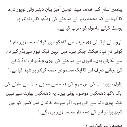
پیغمبر اسلام کے خلاف مبینہ توہین آمیز بیان دینے والی نوپور شرما
کا کہنا ہے کہ محمد زبیر نے مباحثے کی ویڈیو کلپ ٹوئٹر پر
پوسٹ کرکے ماحول کو خراب کیا ہے۔
انہوں نے ایک ٹی وی چینل سے گفتگو میں کہا: ’محمد زبیر نام کا
کوئی نام نہاد فیکٹ چیکر ہے۔ میں انہیں فیک نیوز سپریڈر کے نام
سے پکارتی ہوں۔ انہوں نے مباحثے کی پوری ویڈیو اپ لوڈ کرنے
کی بجائے صرف اس کا ایک مخصوص حصہ ٹوئٹر پر شیئر کیا ہے۔‘
بقول نوپور: ’ان کی اس مہم کی وجہ سے مجھے جان سے مارنے کی
ایک لاکھ دھمکیاں موصول ہوئی ہیں۔ یہ دھمکیاں بھارت سے نہیں
بلکہ پوری دنیا سے آئی ہیں۔ اگر میرے خاندان میں کسی کو بھی
کچھ ہوا تو اس کے ذمہ دار محمد زبیر ہوں گے۔‘
محمد زبیر کون ہیں؟