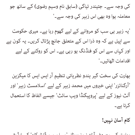
کی وجہ سے۔ جتیندر تیاگی (سابق نام وسیم رضوی) کے ساتھ جو
معاملہ ہوا وہ بھی اس زبیر کی وجہ سے۔‘
’یہ زبیر ہی سب کو مروانے کے لیے گھوم رہا ہے۔ میری حکومت
سے اپیل ہے کہ وہ ذرا اس کے متعلق جانچ پڑتال کریں۔ یہ کون ہے
اور کہاں سے اس کو فنڈنگ ہو رہی ہے۔ اس کو روکنے کے لیے
اقدامات اٹھائیں۔‘
بھارت کی سخت گیر ہندو نظریاتی تنظیم آر ایس ایس کا میگزین
’آرگنائزر‘ اپنی خبروں میں محمد زبیر کے لیے ’اسلامسٹ زبیر‘ اور
آلٹ نیوز کے لیے ’پروپیگنڈا ویب سائٹ‘ جیسے الفاظ کا استعمال
کرتا ہے۔
کام آسان نہیں!