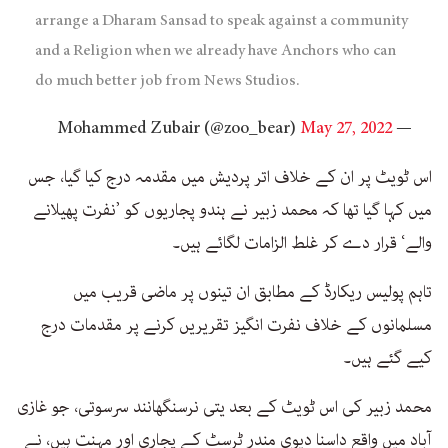
arrange a Dharam Sansad to speak against a community
and a Religion when we already have Anchors who can
do much better job from News Studios.
May 27, 2022
— Mohammed Zubair (@zoo_bear)
اس ٹویٹ پر ان کے خلاف اتر پردیش میں مقدمہ درج کیا گیا، جس
میں کہا گیا تھا کہ محمد زبیر نے ہندو پجاریوں کو ’نفرت پھیلانے
والے‘ قرار دے کر غلط الزامات لگائے ہیں۔
تاہم پولیس ریکارڈ کے مطابق ان تینوں پر ماضی قریب میں
مسلمانوں کے خلاف نفرت انگیز تقریریں کرنے پر مقدمات درج
کیے گئے ہیں۔
محمد زبیر کی اس ٹویٹ کے بعد یتی نرسنگھانند سرسوتی، جو غازی
آباد میں واقع داسنا دیوی مندر ٹرسٹ کے پجاری اور مہنت ہیں، نے