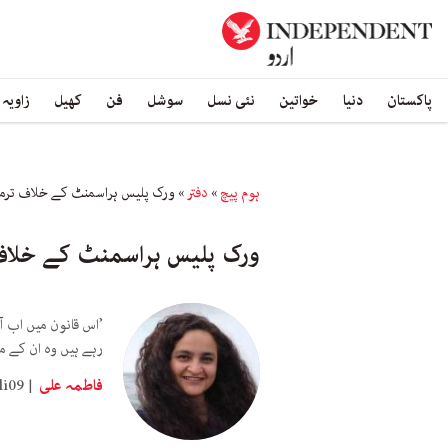
پاکستان
دنیا
خواتین
نئی نسل
سوشل
فن
کھیل
زاویہ
ہوم پیچ
»
دفتر
»
ورک پلیس ہراسمنٹ کے خلاف ترمیمی بل 2022 پر عمل
ورک پلیس ہراسمنٹ کے خلاف ترمیمی بل 2022
’اس قانون میں اب آ
رہے ہیں وہ ان کے م
فاطمہ علی
i09