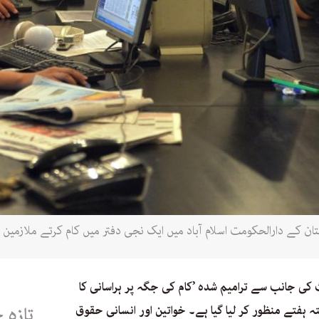
نٹ کی جانب سے ترامیم شدہ ’کام کی جگہ پر ہراسانی کا
 میں گذشتہ ہفتے منظور کر لیا گیا ہے۔ خواتین اور انسانی حقوق
تازہ 