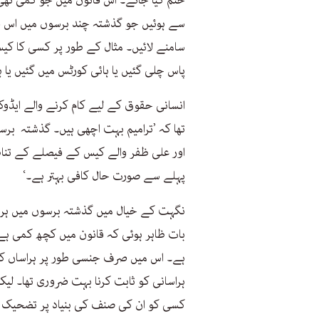
ختم کیا جائے۔ اس قانون میں جو کمی تھی
سے ہوئیں جو گذشتہ چند برسوں میں اس قان
سامنے لائیں۔ مثال کے طور پر کسی کا کیس 
پاس چلی گئیں یا ہائی کورٹس میں گئیں ی
انسانی حقوق کے لیے کام کرنے والے ایڈوک
تھا کہ ’ترامیم بہت اچھی ہیں۔ گذشتہ بر
اور علی ظفر والے کیس کے فیصلے کے تناظر 
پہلے سے صورت حال کافی بہتر ہے۔‘
نگہت کے خیال میں گذشتہ برسوں میں ہر
بات ظاہر ہوئی کہ قانون میں کچھ کمی ہے
ہے۔ اس میں صرف جنسی طور پر ہراساں کیے
ہراسانی کو ثابت کرنا بہت ضروری تھا۔ ل
کسی کو ان کی صنف کی بنیاد پر تضحیک کا