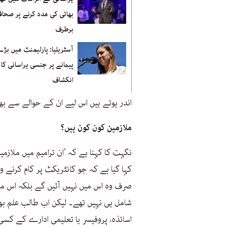
بھائی کی مدد کرنے پر صحاف
برطرف
آسٹریلیا: پارلیمنٹ میں بڑ
پیمانے پر جنسی ہراسانی کا
انکشاف
اندر ہوتے ہیں اس لیے ان کے حوالے سے بھی ز
ملازمین کون کون ہیں؟
نگہت کا کہنا ہے کہ ’ان ترامیم میں ملازم
کہا گیا ہے کہ جو کانٹریکٹ پر کام کرنے وا
صرف وہ اس میں نہیں آئیں گے بلکہ اس می
شامل ہی نہیں تھے۔ لیکن اب طالب علم ب
اساتذہ، پروفیسر یا تعلیمی ادارے کے کس