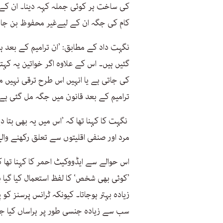
کی ساخت ہر کوئی جملہ کہہ دینا۔ ان کے
کام کی جگہ ان کے لیےغیر محفوظ بن جائ
نگہت داد کے مطابق: ’ان ترامیم کے بعد ہر
گئیں ہیں۔ اس کے علاوہ اگر خواتین یہ کہتی
کی جاتی ہے یا انہیں اس طرح ترقی نہیں م
ترامیم کے بعد قانون میں جگہ مل گئی ہے
نگہت کا کہنا تھا کہ ’اس میں یہ بھی بتا 
مرد اور صنفی اقلیتوں سے تعلق رکھنے والے
اس حوالے سے ایڈووکیٹ احمر کا کہنا تھا 
’کوئی بھی شخص‘ کا لفظ استعمال کیا گیا ہ
زیادہ بہتر ہوجاتا۔ کیونکہ ٹرانس پرسنز کو
سب سے زیادہ جنسی طور پر ہراساں کیا جات