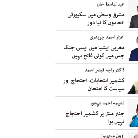
عبدالباسط خان
مشرق وسطیٰ میں سکیورٹی
اتحادوں کا نیا دور
اعزاز احمد چوہدری
مغربی ایشیا میں ایسی جنگ
جس میں کوئی فاتح نہیں
ڈاکٹر راجہ قیصر احمد
کشمیر انتخابات، احتجاج اور
سیاست کا امتحان
نعیمہ احمد مہجور
جنتر منتر پر کشمیر احتجاج
نہیں ہوا
اوون میتھیوز