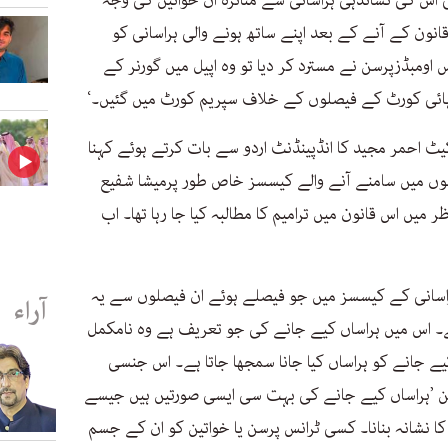
 اس کی نشاندہی ہراسانی سے متاثرہ ان خواتین کی وجہ
ون کے آنے کے بعد اپنے ساتھ ہونے والی ہراسانی کو
اومبڈزپرسن نے مسترد کر دیا تو وہ اپیل میں گورنر کے
ا ہائی کورٹ کے فیصلوں کے خلاف سپریم کورٹ میں گئیں۔‘
یٹ احمر مجید کا انڈپینڈنٹ اردو سے بات کرتے ہوئے کہنا
سوں میں سامنے آنے والے کیسسز خاص طور پرمیشا شفیع
میں اس قانون میں ترامیم کا مطالبہ کیا جا رہا تھا۔ اب
اسانی کے کیسسز میں جو فیصلے ہوئے ان فیصلوں سے یہ
آراء
۔ اس میں ہراساں کیے جانے کی جو تعریف ہے وہ نامکمل
 جانے کو ہراساں کیا جانا سمجھا جاتا ہے۔ اس جنسی
یکن ’ہراساں کیے جانے کی بہت سی ایسی صورتیں ہیں جیسے
 نشانہ بنانا۔ کسی ٹرانس پرسن یا خواتین کو ان کے جسم