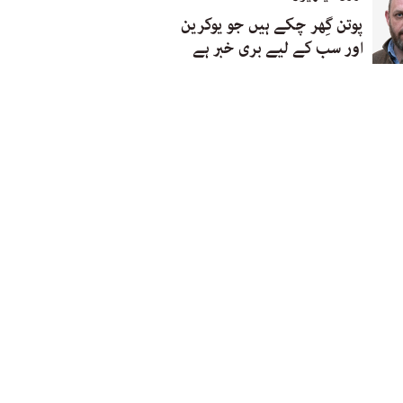
پوتن گِھر چکے ہیں جو یوکرین
اور سب کے لیے بری خبر ہے