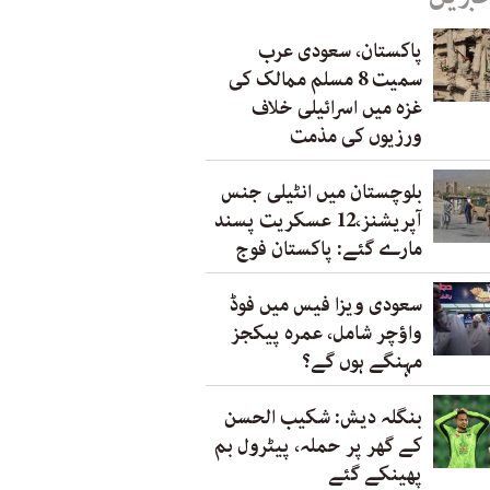
پاکستان، سعودی عرب
سمیت 8 مسلم ممالک کی
غزہ میں اسرائیلی خلاف
ورزیوں کی مذمت
بلوچستان میں انٹیلی جنس
آپریشنز،12 عسکریت پسند
مارے گئے: پاکستان فوج
سعودی ویزا فیس میں فوڈ
واؤچر شامل، عمرہ پیکجز
مہنگے ہوں گے؟
بنگلہ دیش: شکیب الحسن
کے گھر پر حملہ، پیٹرول بم
پھینکے گئے