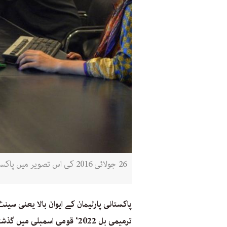
26 جولائی 2016 کی اس تصویر میں پاکستان کے دارالحکومت اسلام آباد میں ایک نجی دفتر میں کام کرتے ملازمین کو دیکھا جا سکتا ہے( اے ایف پی)
پاکستانی پارلیمان کے ایوان بالا یعنی سی
ترمیمی بل 2022‘ قومی اسمبلی