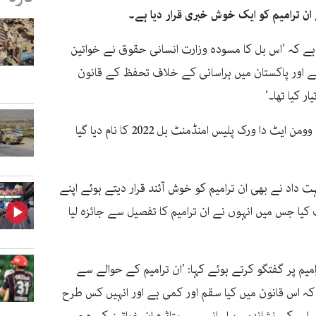
ن ترامیم کو ایک خوش خبری قرار دیا ہے۔
ہے کہ ’اس بل کا مسودہ وزارت انسانی حقوق نے خواتین
 اور پاکستان میں ہراسانی کے خلاف تحفظ کے قانون
 کیا تھا۔‘
اس بل کو پروٹیکشن اگینسٹ ہراسمنٹ آف وومن ایٹ دا ورک پلیس امنڈمنٹ بل 2022 کا نام دیا گیا
 داد نے بھی ان ترامیم کو خوش آئند قرار دیتے ہوئے اپنے
 کیا جس میں انہوں نے ان ترامیم کا تفصیل سے جائزہ لیا
میم پر گفتگو کرتے ہوئے کہا: ’ان ترامیم کے حوالے سے
ہ اس قانون میں کیا سقم اور کمی ہے اور انہیں کس طرح