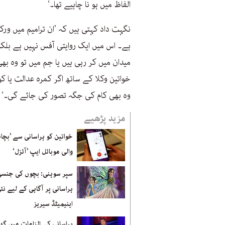
الفاظ میں ہو نا چاہیے تھا۔‘
نگہت داد کہتی ہیں کہ ’ان ترامیم میں ورک
ہے۔ اس میں ایک روایتی آفس نہیں ہے بلک
میدان میں کر رہی ہیں یا جم میں تو وہ 
خواتین وکلا کے ساتھ اگر کمرہ عدالت یا ک
وہ بھی کام کی جگہ تصور کی جائے گی۔‘
مزید پڑھیے
خواتین کو ہراسانی سے ’بچان
والی موبائل ایپ ’آئزل‘
سپر سوہنی: بچوں کی جنس
ہراسانی پر آگاہی کے لیے نئ
اینیمیٹڈ سیریز
ہراسانی کے الزامات میں گ