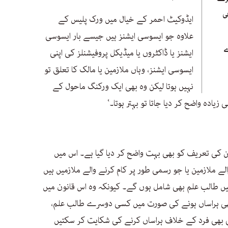
ی
ایڈوکیٹ احمر کے خیال میں ورک پلیس کے
علاوہ جو ایسوسی ایشنز ہیں جیسے بار ایسوسی
ے
ایشنز یا ڈاکٹروں یا میڈیکل پروفیشنلز کی اپنی
ایسوسی ایشنز، وہاں ملازمین یا مالک کا تعلق تو
نہیں ہوتا لیکن وہ بھی ایک ورکنگ ماحول کے
یادہ واضح کر دیا جاتا تو بہتر ہوتا۔‘
ین کی تعریف کو بھی بہت واضح کر دیا گیا ہے۔ اس میں
لے ملازمین یا جو رسمی طور پر کام کرنے والے ملازمیں ہیں
ں طالب علم بھی شامل ہوں گے۔ کیونکہ وہ اس قانون میں
ھی ہراساں ہونے کی صورت میں کسی دوسرے طالب علم،
ی بھی فرد کے خلاف ہراساں کرنے کی شکایت کر سکتیں