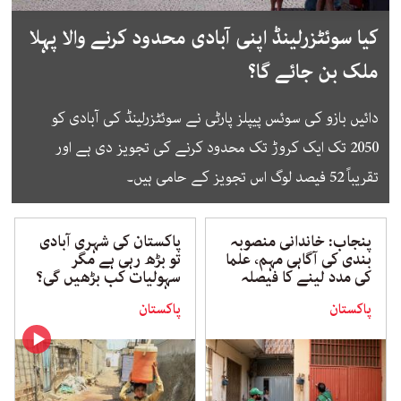
کیا سوئٹزرلینڈ اپنی آبادی محدود کرنے والا پہلا
ملک بن جائے گا؟
دائیں بازو کی سوئس پیپلز پارٹی نے سوئٹزرلینڈ کی آبادی کو
2050 تک ایک کروڑ تک محدود کرنے کی تجویز دی ہے اور
تقریباً 52 فیصد لوگ اس تجویز کے حامی ہیں۔
پنجاب: خاندانی منصوبہ
پاکستان کی شہری آبادی
بندی کی آگاہی مہم، علما
تو بڑھ رہی ہے مگر
کی مدد لینے کا فیصلہ
سہولیات کب بڑھیں گی؟
پاکستان
پاکستان