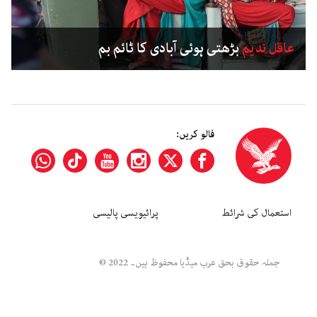
عاقل ندیم
بڑھتی ہوئی آبادی کا ٹائم بم
فالو کریں:
استعمال کی شرائط
پرائیویسی پالیسی
جملہ حقوق بحق عرب میڈیا محفوظ ہیں۔ 2022 ©