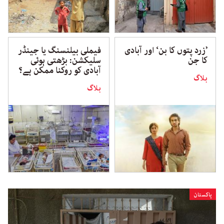
’زرد پتوں کا بن‘ اور آبادی
فیملی بیلنسنگ یا جینڈر
کا جن
سلیکشن: بڑھتی ہوئی
آبادی کو روکنا ممکن ہے؟
بلاگ
بلاگ
پاکستان