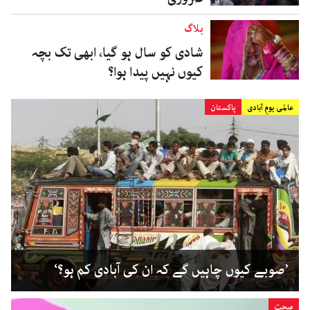
بلاگ
شادی کو سال ہو گیا، ابھی تک بچہ
کیوں نہیں پیدا ہوا؟
عالمی یومِ آبادی
پاکستان
’صوبے کیوں چاہیں گے کہ ان کی آبادی کم ہو؟‘
صحت