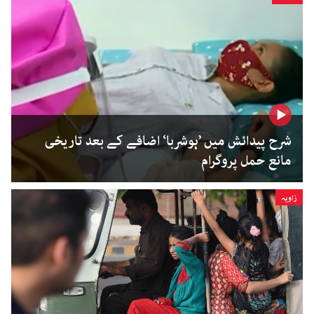
شرح پیدائش میں ’ہوشربا‘ اضافے کے بعد تاریخی
مانع حمل پروگرام
زاویہ