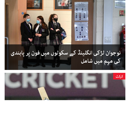
نوجوان لڑکی انگلینڈ کے سکولوں میں فون پر پابندی
کی مہم میں شامل
کرکٹ