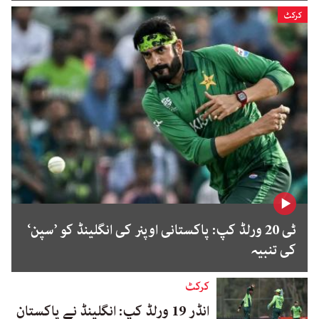
کرکٹ
ٹی 20 ورلڈ کپ: پاکستانی اوپنر کی انگلینڈ کو ’سپن‘
کی تنبیہ
کرکٹ
انڈر 19 ورلڈ کپ: انگلینڈ نے پاکستان