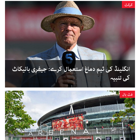
کرکٹ
انگلینڈ کی ٹیم دماغ استعمال کرے: جیفری بائیکاٹ
کی تنبیہ
فٹ بال