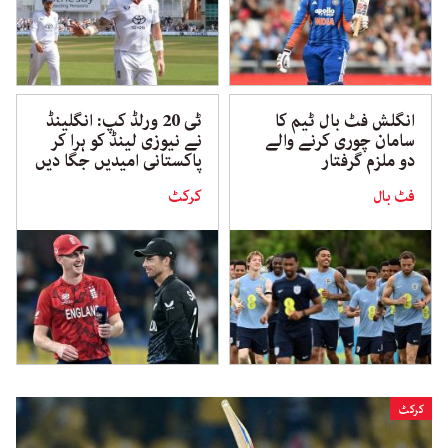
انگلش فٹ بال ٹیم کا
ٹی 20 ورلڈ کپ: انگلینڈ
سامان چوری کرنے والے
نے نیوزی لینڈ کو ہرا کر
دو ملزم گرفتار
پاکستانی امیدیں جگا دیں
فٹ بال
کرکٹ
کرکٹ