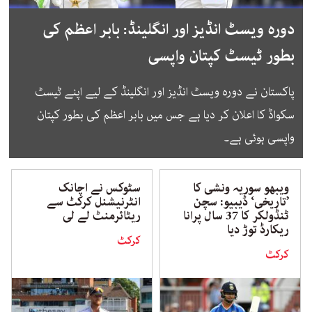
دورہ ویسٹ انڈیز اور انگلینڈ: بابر اعظم کی
بطور ٹیسٹ کپتان واپسی
پاکستان نے دورہ ویسٹ انڈیز اور انگلینڈ کے لیے اپنے ٹیسٹ
سکواڈ کا اعلان کر دیا ہے جس میں بابر اعظم کی بطور کپتان
واپسی ہوئی ہے۔
ویبھو سوریہ ونشی کا
سٹوکس نے اچانک
’تاریخی‘ ڈیبیو: سچن
انٹرنیشنل کرکٹ سے
ٹنڈولکر کا 37 سال پرانا
ریٹائرمنٹ لے لی
ریکارڈ توڑ دیا
کرکٹ
کرکٹ