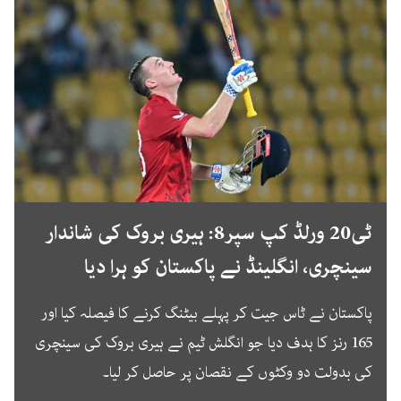
ٹی20 ورلڈ کپ سپر8: ہیری بروک کی شاندار
سینچری، انگلینڈ نے پاکستان کو ہرا دیا
پاکستان نے ٹاس جیت کر پہلے بیٹنگ کرنے کا فیصلہ کیا اور
165 رنز کا ہدف دیا جو انگلش ٹیم نے ہیری بروک کی سینچری
کی بدولت دو وکٹوں کے نقصان پر حاصل کر لیا۔