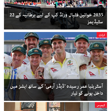
2035 خواتین فٹبال ورلڈ کپ کے لیے برطانیہ کے 22
سٹیڈیمز
کرکٹ
آسٹریلیا عمر رسیدہ ’ڈیڈز آرمی‘ کے ساتھ ایشز میں
داخل ہونے کو تیار
کیمپس