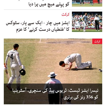
کو پہلے میچ میں ہرا دیا
کرکٹ
ایشز میں چار - ایک سے ہار، سٹوکس
کا ’غلطیاں درست کرنے‘ کا عزم
کرکٹ
تیسرا ایشز ٹیسٹ: ٹریوس ہیڈ کی سنچری، آسٹریلیا
کو 356 رنز کی برتری