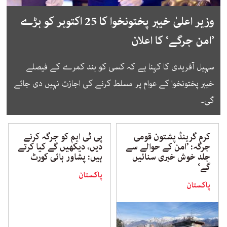
وزیر اعلیٰ خیبر پختونخوا کا 25 اکتوبر کو بڑے
’امن جرگے‘ کا اعلان
سہیل آفریدی کا کہنا ہے کہ کسی کو بند کمرے کے فیصلے
خیبر پختونخوا کے عوام پر مسلط کرنے کی اجازت نہیں دی جائے
گی۔
کرم گرینڈ پشتون قومی
پی ٹی ایم کو جرگہ کرنے
جرگہ: ’امن کے حوالے سے
دیں، دیکھیں گے کیا کرتے
جلد خوش خبری سنائیں
ہیں: پشاور ہائی کورٹ
گے‘
پاکستان
پاکستان