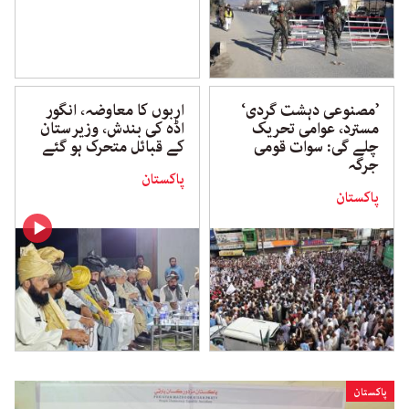
’مصنوعی دہشت گردی‘
اربوں کا معاوضہ، انگور
مسترد، عوامی تحریک
اڈہ کی بندش، وزیرستان
چلے گی: سوات قومی
کے قبائل متحرک ہو گئے
جرگہ
پاکستان
پاکستان
پاکستان