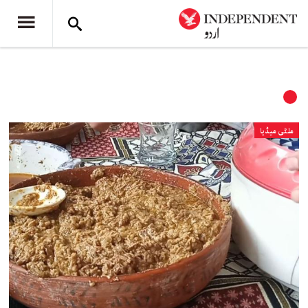
ملٹی میڈیا