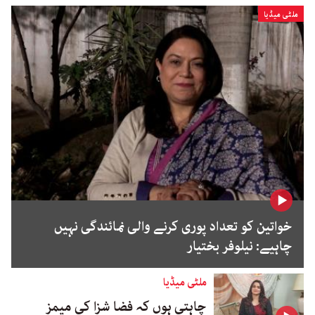
ملٹی میڈیا
خواتین کو تعداد پوری کرنے والی نمائندگی نہیں
چاہیے: نیلوفر بختیار
ملٹی میڈیا
چاہتی ہوں کہ فضا شزا کی میمز