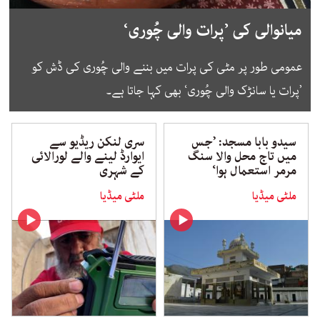
میانوالی کی ’پرات والی چُوری‘
عمومی طور پر مٹی کی پرات میں بننے والی چُوری کی ڈش کو
’پرات یا سانڑک والی چُوری‘ بھی کہا جاتا ہے۔
سیدو بابا مسجد: ’جس
سری لنکن ریڈیو سے
میں تاج محل والا سنگ
ایوارڈ لینے والے لورالائی
مرمر استعمال ہوا‘
کے شہری
ملٹی میڈیا
ملٹی میڈیا