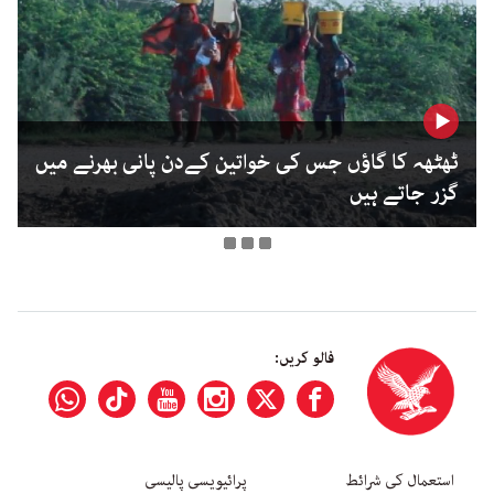
ٹھٹھہ کا گاؤں جس کی خواتین کےدن پانی بھرنے میں
گزر جاتے ہیں
فالو کریں:
استعمال کی شرائط
پرائیویسی پالیسی