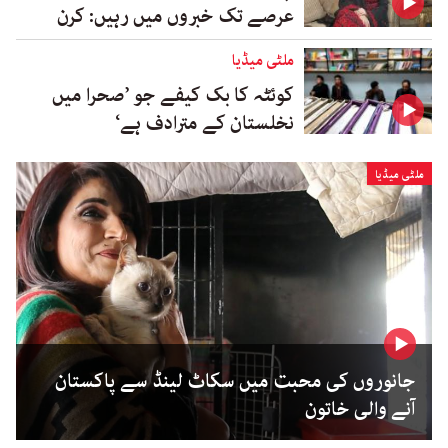
عرصے تک خبروں میں رہیں: کرن
ملٹی میڈیا
کوئٹہ کا بک کیفے جو ’صحرا میں
نخلستان کے مترادف ہے‘
ملٹی میڈیا
جانوروں کی محبت میں سکاٹ لینڈ سے پاکستان
آنے والی خاتون