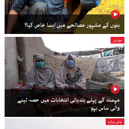
بنوں کے مشہور مصالحے میں ایسا خاص کیا؟
خواتین
مہمند کے پہلے بلدیاتی انتخابات میں حصہ لینے
والی ساس بہو
ملٹی میڈیا