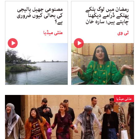
رمضان میں لوگ ہلکے
مصنوعی جھیل ہالیجی
پھلکے ڈرامے دیکھنا
کی بحالی کیوں ضروری
چاہتے ہیں: سارہ خان
ہے؟
ٹی وی
ملٹی میڈیا
ملٹی میڈیا