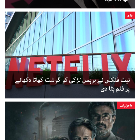
فلم
نیٹ فلکس نے برہمن لڑکی کو گوشت کھاتا دکھانے
پر فلم ہٹا دی
ماحولیات