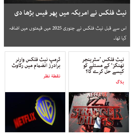
نیٹ فلکس نے امریکہ میں پھر فیس بڑھا دی
اس سے قبل نیٹ فلکس نے جنوری 2025 میں قیمتوں میں اضافہ
کیا تھا۔
نیٹ فلکس ’سٹرینجر
ٹرمپ نیٹ فلکس وارنر
تھنگز‘ کے مسئلے کو
برادرز انضمام میں رکاوٹ
کیسے حل کرے گا؟
نقطۂ نظر
بلاگ