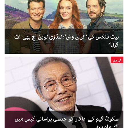
نیٹ فلکس کی ’آئرش وش‘: لنڈزی لوہن آج بھی ’اٹ
گرل‘
ٹی وی
سکوئڈ گیم کے اداکار کو جنسی ہراسانی کیس میں
آٹھ ماہ قید