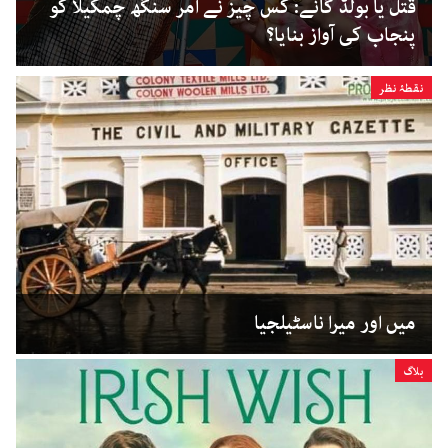
قتل یا بولڈ گانے: کس چیز نے امر سنگھ چمکیلا کو
پنجاب کی آواز بنایا؟
نقطۂ نظر
میں اور میرا ناسٹیلجیا
بلاگ