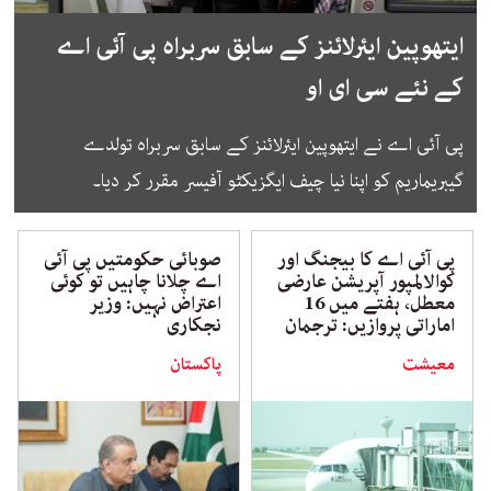
ایتھوپین ایئرلائنز کے سابق سربراہ پی آئی اے
کے نئے سی ای او
پی آئی اے نے ایتھوپین ایئرلائنز کے سابق سربراہ تولدے
گیبریماریم کو اپنا نیا چیف ایگزیکٹو آفیسر مقرر کر دیا۔
پی آئی اے کا بیجنگ اور
صوبائی حکومتیں پی آئی
کوالالمپور آپریشن عارضی
اے چلانا چاہیں تو کوئی
معطل، ہفتے میں 16
اعتراض نہیں: وزیر
اماراتی پروازیں: ترجمان
نجکاری
معیشت
پاکستان