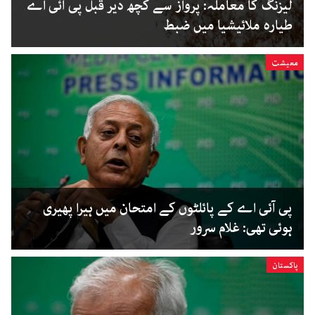
لیزنگ کا معاملہ: پرواز سے کچھ دیر قبل پی آئی اے
طیارہ ملائیشیا میں ضبط
معیشت
پی آئی اے کے پائلٹوں کے امتحان میں ہیرا پھیری
ہوئی تھی: غلام سرور
پاکستان