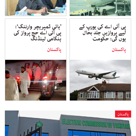
پی آئی اے کی یورپ کے
’ہائی ٹمپریچر وارننگ‘:
لیے پروازیں جلد بحال
پی آئی اے حج پرواز کی
ہوں گی: حکومت
ہنگامی لینڈنگ
پاکستان
پاکستان
پاکستان