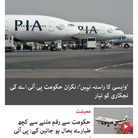
’واپسی کا راستہ نہیں‘: نگران حکومت پی آئی اے کی
نجکاری کو تیار
معیشت
حکومت سے رقم ملنے سے کچھ
طیارے بحال ہو جائیں گے: پی آئی