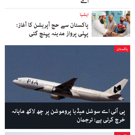
اے
ایشیا
پاکستان سے حج آپریشن کا آغاز:
پہلی پرواز مدینہ پہنچ گئی
پاکستان
پی آئی اے سوشل میڈیا پروموشن پر چھ لاکھ ماہانہ
خرچ کرتی ہے: ترجمان