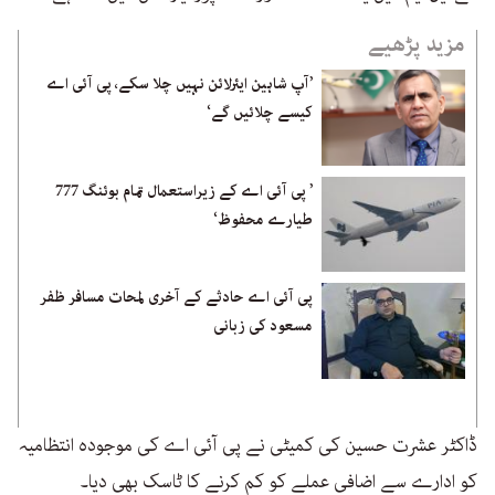
مزید پڑھیے
’آپ شاہین ایئرلائن نہیں چلا سکے، پی آئی اے
کیسے چلائیں گے‘
’ پی آئی اے کے زیراستعمال تمام بوئنگ 777
طیارے محفوظ‘
پی آئی اے حادثے کے آخری لمحات مسافر ظفر
مسعود کی زبانی
ڈاکٹر عشرت حسین کی کمیٹی نے پی آئی اے کی موجودہ انتظامیہ
کو ادارے سے اضافی عملے کو کم کرنے کا ٹاسک بھی دیا۔