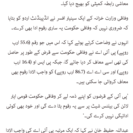
معاشی رابطہ کمیٹی کو بھیج دیا گیا۔
وفاقی وزارت خزانہ کے ایک سینیئر افسر نے انڈپینڈنٹ اردو کو بتایا
کہ ضروری نہیں کہ وفاقی حکومت یہ ساری رقوم ادا بھی کرے۔
انہوں نے وضاحت کرتے ہوئے کہا کہ اس میں جو رقم (55.6 ارب
روپے) پی آئی اے نے وفاقی حکومت سے قرض کے طور پر حاصل
کی تھی اسے معاف کر دیا جائے گا، جبکہ پی ایس او (16.4 ارب
روپے) اور سی اے اے (86.7 ارب روپے) کو واجب الادا رقوم بھی
معاف کروائی جا سکتی ہیں۔
’پی آئی کے قرضوں کو اپنے ذمہ لے کر وفاقی حکومت قومی ایئر
لائن کی بیلنس شیٹ پر سے یہ رقوم ہٹا دے گی اور خود بھی کوئی
ادائیگی نہیں کرے گی۔‘
عبداللہ حفیظ خان نے کہا کہ ایک مرتبہ پی آئی اے کی واجب الادا