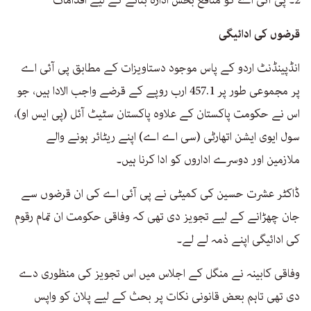
2۔ پی آئی اے کو منافع بخش ادارہ بنانے کے لیے اقدامات
قرضوں کی ادائیگی
انڈپینڈنٹ اردو کے پاس موجود دستاویزات کے مطابق پی آئی اے
پر مجموعی طور پر 457.1 ارب روپے کے قرضے واجب الادا ہیں، جو
اس نے حکومت پاکستان کے علاوہ پاکستان سٹیٹ آئل (پی ایس او)،
سول ایوی ایشن اتھارٹی (سی اے اے) اپنے ریٹائر ہونے والے
ملازمین اور دوسرے اداروں کو ادا کرنا ہیں۔
ڈاکٹر عشرت حسین کی کمیٹی نے پی آئی اے کی ان قرضوں سے
جان چھڑانے کے لیے تجویز دی تھی کہ وفاقی حکومت ان تمام رقوم
کی ادائیگی اپنے ذمہ لے لے۔
وفاقی کابینہ نے منگل کے اجلاس میں اس تجویز کی منظوری دے
دی تھی تاہم بعض قانونی نکات پر بحث کے لیے پلان کو واپس