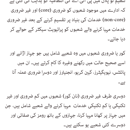
تنظیم نو پلان میں پی آئی اے کی انتظامیہ کو ہدایت کی گئی ہے
کہ ادارے میں موجود شعبوں کو ضروری (core) اور غیر ضروری
(non-core) خدمات کی بنیاد پر تقسیم کرنے کے بعد غیر ضروری
خدمات مہیا کرنے والے شعبوں کو پرائیویٹ سیکٹر کے حوالے کر
دیا جائے۔
کور یا ضروری شعبوں میں وہ شعبے شامل ہیں جو جہاز اڑانے اور
اسے صحیح حالت میں رکھنے وغیرہ کا کام کرتے ہیں۔ ان میں
پائلٹس، نیویگیٹرز، کیبن کریو، انجنیئرز اور دوسرا ضروری عملہ آتا
ہے۔
دوسری طرف غیر ضروری (نان کور) شعبوں میں کم ضروری اور غیر
تکنیکی یا کم تکنیکی خدمات مہیا کرنے والے شعبے شامل ہیں، جن
میں جہاز پر کھانا مہیا کرنا، جہازوں کے باتھ رومز کی صفائی اور
دوسرے کئی شعبے ہو سکتے ہیں۔