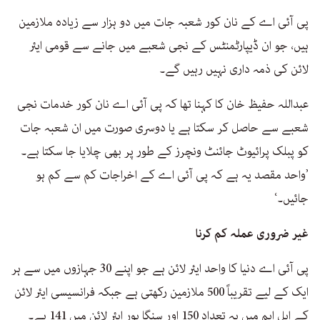
پی آئی اے کے نان کور شعبہ جات میں دو ہزار سے زیادہ ملازمین
ہیں، جو ان ڈیپارٹمنٹس کے نجی شعبے میں جانے سے قومی ایئر
لائن کی ذمہ داری نہیں رہیں گے۔
عبداللہ حفیظ خان کا کہنا تھا کہ پی آئی اے نان کور خدمات نجی
شعبے سے حاصل کر سکتا ہے یا دوسری صورت میں ان شعبہ جات
کو پبلک پرائیوٹ جائنٹ ونچرز کے طور پر بھی چلایا جا سکتا ہے۔
’واحد مقصد یہ ہے کہ پی آئی اے کے اخراجات کم سے کم ہو
جائیں۔‘
غیر ضروری عملہ کم کرنا
پی آئی اے دنیا کا واحد ایئر لائن ہے جو اپنے 30 جہازوں میں سے ہر
ایک کے لیے تقریباً 500 ملازمین رکھتی ہے جبکہ فرانسیسی ایئر لائن
کے ایل ایم میں یہ تعداد 150 اور سنگا پور ایئر لائن میں 141 ہے۔