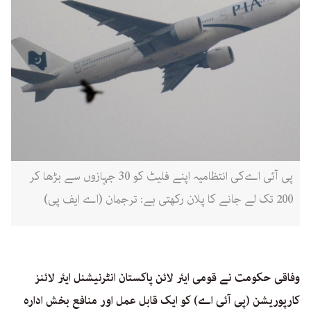
پی آئی اےکی انتظامیہ اپنے فلیٹ کو 30 جہازوں سے بڑھا کر
200 تک لے جانے کا پلان رکھتی ہے: ترجمان (اے ایف پی)
وفاقی حکومت نے قومی ایئر لائن پاکستان انٹرنیشنل ایئر لائنز
کارپوریشن
(پی آئی اے) کو ایک قابل عمل اور منافع بخش ادارہ