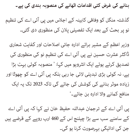
بنانے کی غرض کئی اقدامات اٹھانے کی منصوبہ بندی کی ہے۔
گذشتہ منگل کو وفاقی کابینہ کے اجلاس میں پی آئی اے کی تنظیم
نو پر بحث کے بعد ایک تفصیلی پلان کی منظوری دی گئی۔
وزیر اعظم کے مشیر برائے ادارہ جاتی اصلاحات اور کفایت شعاری
ڈاکٹر عشرت حسین نے پی آئی اے کی تنظیم نو کی منظوری کی
تصدیق کرتے ہوئے ایک انٹرویو میں کہا: ’ منصوبہ کوئی بہت بڑا
ہے، نہ کوئی بڑی تبدیلی لائی جا رہی بلکہ پی آئی اے کو چھوٹا اور
زیادہ موثر بنانے کی کوشش کی جائے گی تاکہ 2023 تک یہ ایک
منافع کمانے والا ادارہ بن جائے۔‘
پی آئی اے کے ترجمان عبداللہ حفیظ خان نے کہا کہ پی آئی اے
کے سامنے سب سے بڑا چیلنج اس کے 460 ارب روپے کے قرضے ہیں
جن کی ادائیگی بہرصورت کرنا ہو گی۔