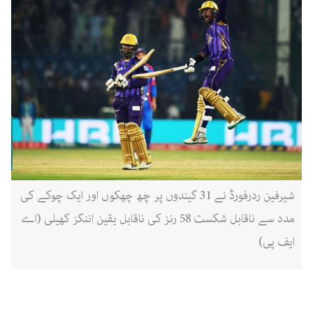
شیرفین ردرفورڈ نے 31 گیندوں پر چھ چھکوں اور ایک چوکے کی
مدد سے ناقابل شکست 58 رنز کی ناقابل یقین اننگز کھیلی (اے
ایف پی)