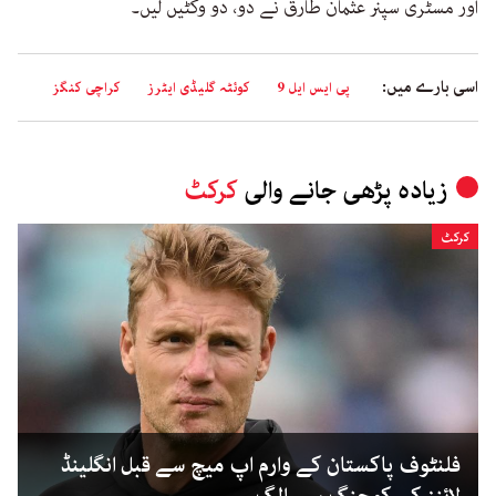
اور مسٹری سپنر عثمان طارق نے دو، دو وکٹیں لیں۔
اسی بارے میں:
پی ایس ایل 9
کوئٹہ گلیڈی ایٹرز
کراچی کنگز
زیادہ پڑھی جانے والی
کرکٹ
کرکٹ
فلنٹوف پاکستان کے وارم اپ میچ سے قبل انگلینڈ