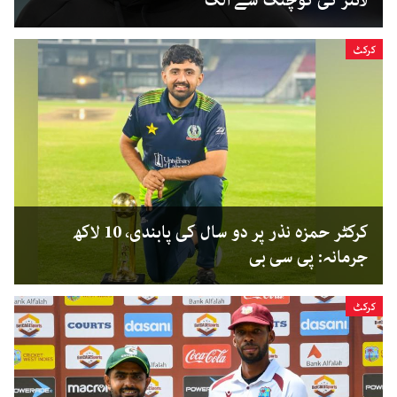
لائنز کی کوچنگ سے الگ
کرکٹ
کرکٹر حمزہ نذر پر دو سال کی پابندی، 10 لاکھ
جرمانہ: پی سی بی
کرکٹ