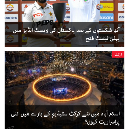
آٹھ شکستوں کے بعد پاکستان کی ویسٹ انڈیز میں
پہلی ٹیسٹ فتح
کرکٹ
اسلام آباد میں نئے کرکٹ سٹیڈیم کے بارے میں اتنی
پراسراریت کیوں؟