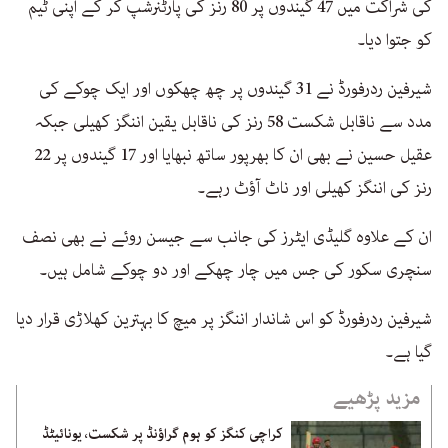
کی شراکت میں 47 گیندوں پر 80 رنز کی پارٹنرشپ کر کے اپنی ٹیم
کو جتوا دیا۔
شیرفین ردرفورڈ نے 31 گیندوں پر چھ چھکوں اور ایک چوکے کی
مدد سے ناقابل شکست 58 رنز کی ناقابل یقین اننگز کھیلی جبکہ
عقیل حسین نے بھی ان کا بھرپور ساتھ نبھایا اور 17 گیندوں پر 22
رنز کی اننگز کھیلی اور ناٹ آؤٹ رہے۔
ان کے علاوہ گلیڈی ایٹرز کی جانب سے جیسن روئے نے بھی نصف
سنچری سکور کی جس میں چار چھکے اور دو چوکے شامل ہیں۔
شیرفین ردرفورڈ کو اس شاندار اننگز پر میچ کا بہترین کھلاڑی قرار دیا
گیا ہے۔
مزید پڑھیے
کراچی کنگز کو ہوم گراؤنڈ پر شکست، یونائیٹڈ