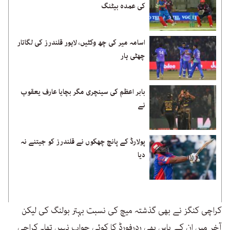
کی عمدہ بیٹنگ
اسامہ میر کی چھ وکٹیں، لاہور قلندرز کی لگاتار
چھٹی ہار
بابر اعظم کی سینچری مگر بچایا عارف یعقوب
نے
پولارڈ کے پانچ چھکوں نے قلندرز کو جیتنے نہ
دیا
کراچی کنگز نے بھی گذشتہ میچ کی نسبت بہتر بولنگ کی لیکن
آخر میں ان کے پاس بھی ردرفورڈ کا کوئی جواب نہیں تھا۔ کراچی