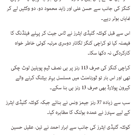
کنگز کی جانب سے حسن علی اور زاہد محمود دو، دو وکٹیں لے کر
نمایاں بولر رہے۔
اس سے قبل کوئٹہ گلیڈی ایٹرز نے ٹاس جیت کر پہلے فیلڈنگ کا
فیصلہ کیا تو کراچی کنگز لگاتار دوسری مرتبہ کوئی خاطر خواہ
کارکردگی نہ دکھا سکا۔
کراچی کنگز کی صرف 113 رنز پر ہی نصف ٹیم پویلین لوٹ چکی
تھی اور اس بار تو ٹورنامنٹ میں مسلسل بہتر بیٹنگ کرنے والے
کیرون پولارڈ بھی صرف 13 رنز ہی بنا سکے۔
سب سے زیادہ 37 رنز جیمز ونس نے بنائے جبکہ کوئٹہ گلیڈی ایٹرز
کے لیے سپنرز نے عمدہ بولنگ کا مظاہرہ کیا۔
کوئٹہ گلیڈی ایٹرز کی جانب سے ابرار احمد نے تین، عقیل حسین