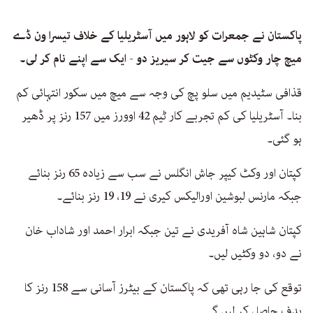
پاکستان نے جمعرات کو لاہور میں آسٹریلیا کے خلاف تیسرا ون ڈے
میچ چار وکٹوں سے جیت کر سیریز دو - ایک سے اپنے نام کر لی۔
قذافی سٹیدیم میں سلو پچ کی وجہ سے میچ میں سکور انتہائی کم
بنا۔ آسٹریلیا کی کم تجربے کار ٹیم 42 اوورز میں 157 رنز پر ڈھیر
ہو گئی۔
کپتان اور وکٹ کیپر جاش انگلس نے سب سے زیادہ 65 رنز بنائے
جبکہ مارنس لبوشین اورالیکس کیری نے 19، 19 رنز بنائے۔
کپتان شاہین شاہ آفریدی نے تین جبکہ ابرار احمد اور شاداب خان
نے دو، دو وکٹیں لیں۔
توقع کی جا رہی تھی کہ پاکستان کے بیٹرز آسانی سے 158 رنز کا
ہدف حاصل کر لیں گے۔