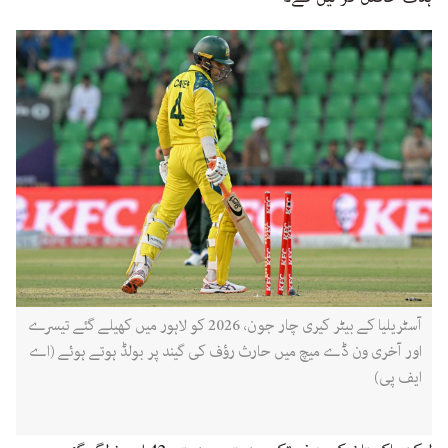
آسٹریلیا کے بیٹر کیری چار جون، 2026 کو لاہور میں کھیلے گئے تیسرے
اور آخری ون ڈے میچ میں حارث رؤف کی گیند پر بولڈ ہوتے ہوئے (اے
ایف پی)