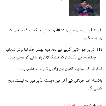
بابر اعظم نے سب سے زیادہ 40 رنز بنائے جبکہ معاذ صداقت 27
رنز بنا سکے۔
112 رنز پر چھ وکٹیں گرنے کے بعد میچ پھنس چکا تھا لیکن شاداب
اور عبدالصمد نے پاکستان کو فنشگ لائن پار کرنے کو یقینی بنایا۔
آسٹریلیا کے میتھیو کانمین تین وکٹوں کے ساتھ نمایاں رہے۔
پاکستان اب جولائی کے آخر میں ویسٹ انڈیز میں دو ٹیسٹ میچ
کھیلے گا۔
اسی بارے میں:
آسٹریلیا