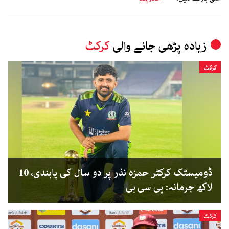
زیادہ پڑھی جانے والی
کرکٹ
کرکٹ
ڈومیسٹک کرکٹر حمزہ نذر پر دو سال کی پابندی، 10
لاکھ جرمانہ: پی سی بی
کرکٹ