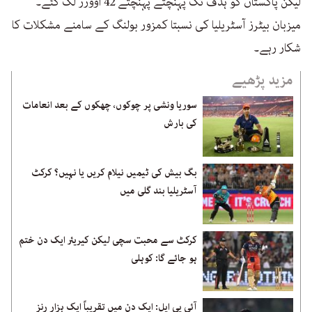
لیکن پاکستان کو ہدف تک پہنچتے پہنچتے 42 اوورز لگ گئے۔
میزبان بیٹرز آسٹریلیا کی نسبتا کمزور بولنگ کے سامنے مشکلات کا
شکار رہے۔
مزید پڑھیے
سوریا ونشی پر چوکوں، چھکوں کے بعد انعامات
کی بارش
بگ بیش کی ٹیمیں نیلام کریں یا نہیں؟ کرکٹ
آسٹریلیا بند گلی میں
کرکٹ سے محبت سچی لیکن کیریئر ایک دن ختم
ہو جائے گا: کوہلی
آئی پی ایل: ایک دن میں تقریباً ایک ہزار رنز