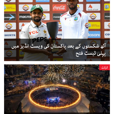
آٹھ شکستوں کے بعد پاکستان کی ویسٹ انڈیز میں
پہلی ٹیسٹ فتح
کرکٹ