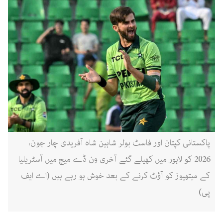
پاکستانی کپتان اور فاسٹ بولر شاہین شاہ آفریدی چار جون،
2026 کو لاہور میں کھیلے گئے آخری ون ڈے میچ میں آسٹریلیا
کے میتھیوز کو آؤٹ کرنے کے بعد خوش ہو رہے ہیں (اے ایف
پی)