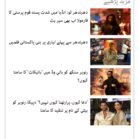
مزید پڑھیے
دھرندھر ٹو: انڈیا میں شدت پسند قوم پرستی کا
فارمولا اب بھی سپر ہٹ
دھرندھر سے پہلے لیاری پر بنی پاکستانی فلمیں
رنویر سنگھ کو بالی وڈ میں ’بائیکاٹ‘ کا سامنا
کیوں؟
’دعا کیوں، پرارتھنا کیوں نہیں؟‘ دپیکا، رنویر کو
بیٹی کے نام پر تنقید کا سامنا