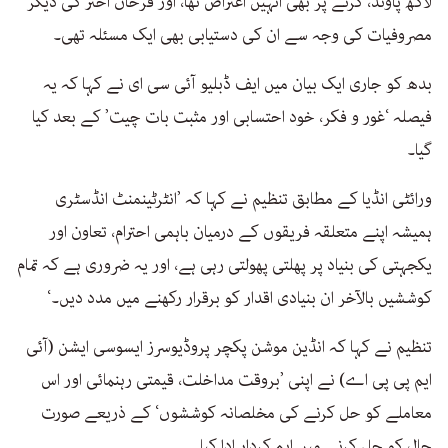
لاکھ پاؤنڈ، کرنے پر بھی انہیں اعتراض تھا، اور فرحان اختر کی دیگر
مصروفیات کی وجہ سے ان کی دستیابی بھی ایک مسئلہ تھی۔
بدھ کو جاری ایک بیان میں ایف ڈبلیو آئی سی ای نے کہا کہ یہ
فیصلہ ‘غور و فکر، خود احتسابی اور مثبت بات چیت’ کے بعد کیا
گیا۔
ورائٹی انڈیا کے مطابق تنظیم نے کہا کہ ’انٹرٹینمنٹ انڈسٹری
ہمیشہ اپنے متعلقہ فریقوں کے درمیان باہمی احترام، تعاون اور
یکجہتی کی بنیاد پر پھلتی پھولتی رہی ہے، اور یہ ضروری ہے کہ تمام
کوششیں بالآخر ان بنیادی اقدار کو برقرار رکھنے میں مدد دیں۔‘
تنظیم نے کہا کہ انڈین موشن پکچر پروڈیوسرز ایسوسی ایشن (آئی
ایم پی پی اے) نے اپنی ’بروقت مداخلت، قیمتی رہنمائی اور اس
معاملے کو حل کرنے کی مخلصانہ کوششوں‘ کے ذریعے صورت
حال کو حل کرنے میں اہم کردار ادا کیا۔