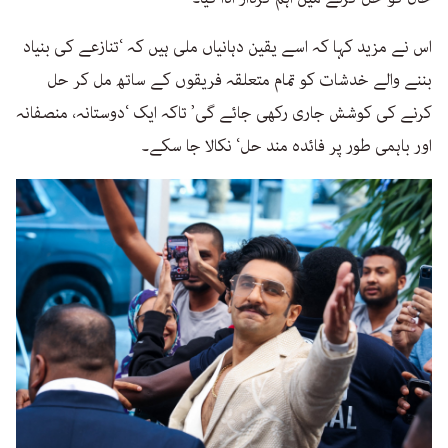
اس نے مزید کہا کہ اسے یقین دہانیاں ملی ہیں کہ ‘تنازعے کی بنیاد
بننے والے خدشات کو تمام متعلقہ فریقوں کے ساتھ مل کر حل
کرنے کی کوشش جاری رکھی جائے گی’ تاکہ ایک ‘دوستانہ، منصفانہ
اور باہمی طور پر فائدہ مند حل‘ نکالا جا سکے۔