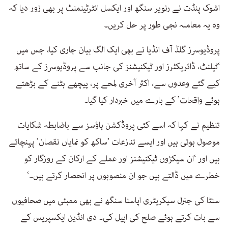
اشوک پنڈت نے رنویر سنگھ اور ایکسل انٹرٹینمنٹ پر بھی زور دیا کہ
وہ یہ معاملہ نجی طور پر حل کریں۔
پروڈیوسرز گلڈ آف انڈیا نے بھی ایک الگ بیان جاری کیا، جس میں
‘ٹیلنٹ، ڈائریکٹرز اور ٹیکنیشنز کی جانب سے پروڈیوسرز کے ساتھ
کیے گئے وعدوں سے، اکثر آخری لمحے پر، پیچھے ہٹنے کے بڑھتے
ہوئے واقعات’ کے بارے میں خبردار کیا گیا۔
تنظیم نے کہا کہ اسے کئی پروڈکشن ہاؤسز سے باضابطہ شکایات
موصول ہوئی ہیں اور ایسے تنازعات ’ساکھ کو نمایاں نقصان’ پہنچاتے
ہیں اور ‘ان سیکڑوں ٹیکنیشنز اور عملے کے ارکان کے روزگار کو
خطرے میں ڈالتے ہیں جو ان منصوبوں پر انحصار کرتے ہیں۔‘
سنٹا کی جنرل سیکریٹری اپاسنا سنگھ نے بھی ممبئی میں صحافیوں
سے بات کرتے ہوئے صلح کی اپیل کی۔ دی انڈین ایکسپریس کے