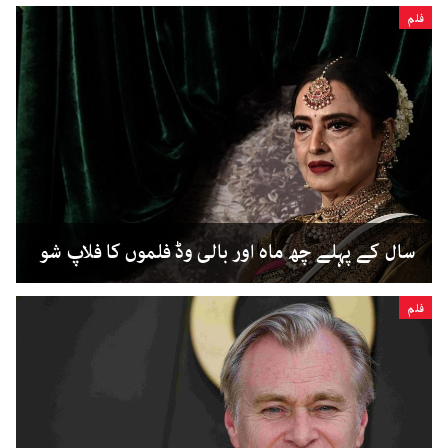
فلم
سال کے پہلے چھ ماہ اور بالی وڈ فلموں کا فلاپ شو
فلم