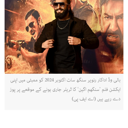
بالی وڈ اداکار رنویر سنگھ سات اکتوبر 2024 کو ممبئی میں اپنی
ایکشن فلم ’سنگھم اگین‘ کا ٹریلر جاری ہونے کے موقعے پر پوز
دے رہے ہیں (اے ایف پی)