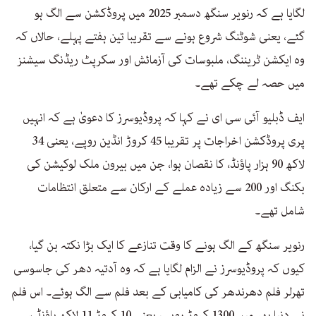
لگایا ہے کہ رنویر سنگھ دسمبر 2025 میں پروڈکشن سے الگ ہو
گئے، یعنی شوٹنگ شروع ہونے سے تقریبا تین ہفتے پہلے، حالاں کہ
وہ ایکشن ٹریننگ، ملبوسات کی آزمائش اور سکرپٹ ریڈنگ سیشنز
میں حصہ لے چکے تھے۔
ایف ڈبلیو آئی سی ای نے کہا کہ پروڈیوسرز کا دعویٰ ہے کہ انہیں
پری پروڈکشن اخراجات پر تقریبا 45 کروڑ انڈین روپے، یعنی 34
لاکھ 90 ہزار پاؤنڈ، کا نقصان ہوا، جن میں بیرون ملک لوکیشن کی
بکنگ اور 200 سے زیادہ عملے کے ارکان سے متعلق انتظامات
شامل تھے۔
رنویر سنگھ کے الگ ہونے کا وقت تنازعے کا ایک بڑا نکتہ بن گیا،
کیوں کہ پروڈیوسرز نے الزام لگایا ہے کہ وہ آدتیہ دھر کی جاسوسی
تھرلر فلم دھرندھر کی کامیابی کے بعد فلم سے الگ ہوئے۔ اس فلم
نے دنیا بھر میں 1300 کروڑ روپے، یعنی 10 کروڑ 11 لاکھ پاؤنڈ سے