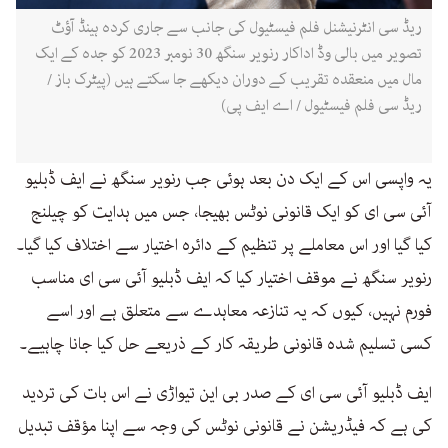
ریڈ سی انٹرنیشنل فلم فیسٹیول کی جانب سے جاری کردہ ہینڈ آؤٹ
تصویر میں بالی وڈ اداکار رنویر سنگھ 30 نومبر 2023 کو جدہ کے ایک
مال میں منعقدہ تقریب کے دوران دیکھے جا سکتے ہیں (پیٹرک باز /
ریڈ سی فلم فیسٹیول / اے ایف پی)
یہ واپسی اس کے ایک دن بعد ہوئی جب رنویر سنگھ نے ایف ڈبلیو
آئی سی ای کو ایک قانونی نوٹس بھیجا، جس میں ہدایت کو چیلنج
کیا گیا اور اس معاملے پر تنظیم کے دائرہ اختیار سے اختلاف کیا گیا۔
رنویر سنگھ نے موقف اختیار کیا کہ ایف ڈبلیو آئی سی ای مناسب
فورم نہیں، کیوں کہ یہ تنازعہ معاہدے سے متعلق ہے اور اسے
کسی تسلیم شدہ قانونی طریقہ کار کے ذریعے حل کیا جانا چاہیے۔
ایف ڈبلیو آئی سی ای کے صدر بی این تیواڑی نے اس بات کی تردید
کی ہے کہ فیڈریشن نے قانونی نوٹس کی وجہ سے اپنا مؤقف تبدیل