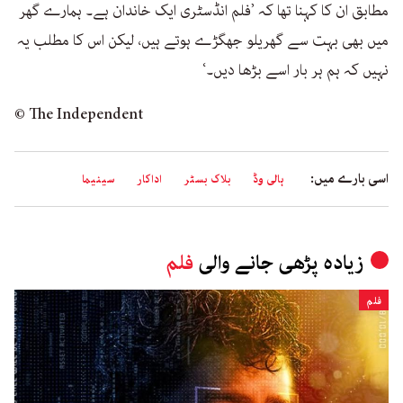
مطابق ان کا کہنا تھا کہ ’فلم انڈسٹری ایک خاندان ہے۔ ہمارے گھر
میں بھی بہت سے گھریلو جھگڑے ہوتے ہیں، لیکن اس کا مطلب یہ
نہیں کہ ہم ہر بار اسے بڑھا دیں۔‘
© The Independent
اسی بارے میں:
ہالی وڈ
بلاک بسٹر
اداکار
سینیما
زیادہ پڑھی جانے والی
فلم
فلم