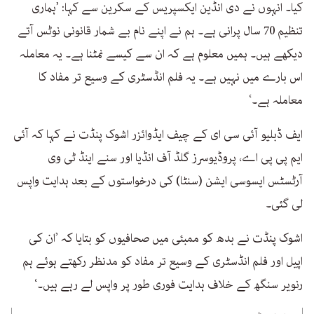
کیا۔ انہوں نے دی انڈین ایکسپریس کے سکرین سے کہا: ’ہماری
تنظیم 70 سال پرانی ہے۔ ہم نے اپنے نام بے شمار قانونی نوٹس آتے
دیکھے ہیں۔ ہمیں معلوم ہے کہ ان سے کیسے نمٹنا ہے۔ یہ معاملہ
اس بارے میں نہیں ہے۔ یہ فلم انڈسٹری کے وسیع تر مفاد کا
معاملہ ہے۔‘
ایف ڈبلیو آئی سی ای کے چیف ایڈوائزر اشوک پنڈت نے کہا کہ آئی
ایم پی پی اے، پروڈیوسرز گلڈ آف انڈیا اور سنے اینڈ ٹی وی
آرٹسٹس ایسوسی ایشن (سنٹا) کی درخواستوں کے بعد ہدایت واپس
لی گئی۔
اشوک پنڈت نے بدھ کو ممبئی میں صحافیوں کو بتایا کہ ’ان کی
اپیل اور فلم انڈسٹری کے وسیع تر مفاد کو مدنظر رکھتے ہوئے ہم
رنویر سنگھ کے خلاف ہدایت فوری طور پر واپس لے رہے ہیں۔‘