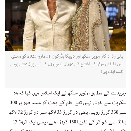
بالی وڈ اداکار رنویر سنگھ اور دیپیکا پڈوکون 31 مارچ 2023 کو ممبئی
میں ثقافتی مرکز کے افتتاح کے دوران تصویروں کے لیے پوز دیتے ہوئے
(اے ایف پی)
جریدے کے مطابق، رنویر سنگھ نے ایک اجلاس میں کہا کہ وہ
سکرپٹ سے خوش نہیں تھے، فلم کے بجٹ کو مبینہ طور پر 300
سے 350 کروڑ روپے، یعنی دو کروڑ 33 لاکھ سے دو کروڑ 72 لاکھ
پاؤنڈ، سے کم کر کے تقریبا 150 کروڑ روپے، یعنی ایک کروڑ 17