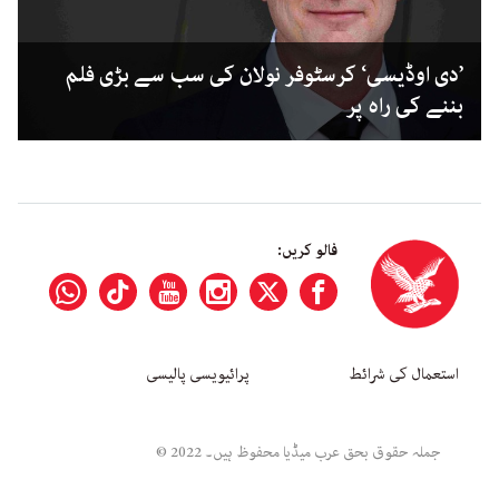
’دی اوڈیسی‘ کرسٹوفر نولان کی سب سے بڑی فلم
بننے کی راہ پر
فالو کریں:
استعمال کی شرائط
پرائیویسی پالیسی
جملہ حقوق بحق عرب میڈیا محفوظ ہیں۔ 2022 ©