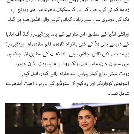
زیادہ کمائی کی، جب کہ اس کا سیکوئل دھرندھر: دی ریونج اب
تک کی دوسری سب سے زیادہ کمائی کرنے والی انڈین فلم بن گیا۔
ورائٹی انڈیا کے مطابق، اس تنازعے کے بعد پروڈیوسرز گلڈ آف انڈیا
کے ذریعے بالی وڈ کے کئی بااثر اداکاروں، فلم سازوں اور پروڈیوسرز
پر مشتمل کئی ثالثی اجلاس ہوئے۔ اطلاعات کے مطابق ان اجلاسوں
میں سلمان خان، عامر خان، رتک روشن، عالیہ بھٹ، کرن جوہر،
روہت شیٹی، راج کمار ہیرانی، سدھارتھ رائے کپور، انیل کپور،
آشوتوش گوواریکر اور ویاکوم 18 سٹوڈیو کے سربراہ اجیت آندھرے
شامل تھے۔