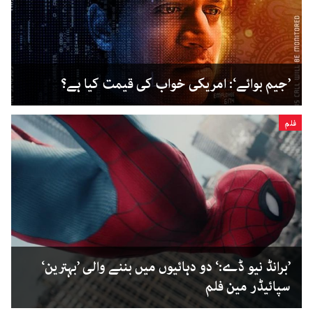
’جیم بوائے‘: امریکی خواب کی قیمت کیا ہے؟
فلم
’برانڈ نیو ڈے:‘ دو دہائیوں میں بننے والی ’بہترین‘
سپائیڈر مین فلم