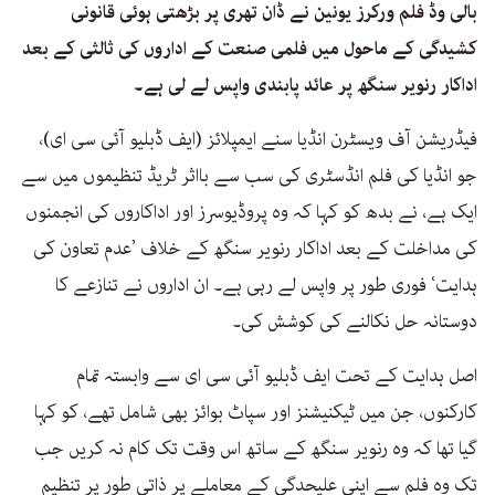
بالی وڈ فلم ورکرز یونین نے ڈان تھری پر بڑھتی ہوئی قانونی
کشیدگی کے ماحول میں فلمی صنعت کے اداروں کی ثالثی کے بعد
اداکار رنویر سنگھ پر عائد پابندی واپس لے لی ہے۔
فیڈریشن آف ویسٹرن انڈیا سنے ایمپلائز (ایف ڈبلیو آئی سی ای)،
جو انڈیا کی فلم انڈسٹری کی سب سے بااثر ٹریڈ تنظیموں میں سے
ایک ہے، نے بدھ کو کہا کہ وہ پروڈیوسرز اور اداکاروں کی انجمنوں
کی مداخلت کے بعد اداکار رنویر سنگھ کے خلاف ’عدم تعاون کی
ہدایت‘ فوری طور پر واپس لے رہی ہے۔ ان اداروں نے تنازعے کا
دوستانہ حل نکالنے کی کوشش کی۔
اصل ہدایت کے تحت ایف ڈبلیو آئی سی ای سے وابستہ تمام
کارکنوں، جن میں ٹیکنیشنز اور سپاٹ بوائز بھی شامل تھے، کو کہا
گیا تھا کہ وہ رنویر سنگھ کے ساتھ اس وقت تک کام نہ کریں جب
تک وہ فلم سے اپنی علیحدگی کے معاملے پر ذاتی طور پر تنظیم