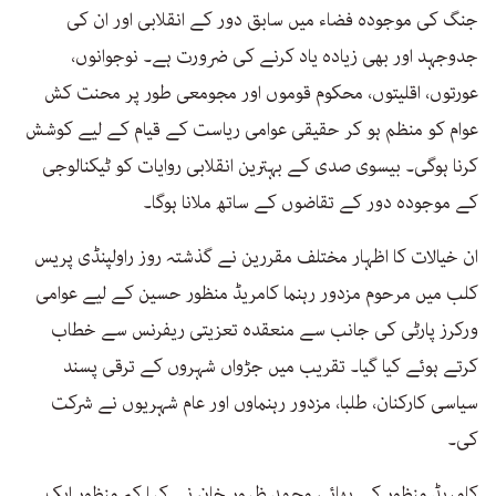
جنگ کی موجودہ فضاء میں سابق دور کے انقلابی اور ان کی
جدوجہد اور بھی زیادہ یاد کرنے کی ضرورت ہے۔ نوجوانوں،
عورتوں، اقلیتوں، محکوم قوموں اور مجومعی طور پر محنت کش
عوام کو منظم ہو کر حقیقی عوامی ریاست کے قیام کے لیے کوشش
کرنا ہوگی۔ بیسوی صدی کے بہترین انقلابی روایات کو ٹیکنالوجی
کے موجودہ دور کے تقاضوں کے ساتھ ملانا ہوگا۔
ان خیالات کا اظہار مختلف مقررین نے گذشتہ روز راولپنڈی پریس
کلب میں مرحوم مزدور رہنما کامریڈ منظور حسین کے لیے عوامی
ورکرز پارٹی کی جانب سے منعقدہ تعزیتی ریفرنس سے خطاب
کرتے ہوئے کیا گیا۔ تقریب میں جڑواں شہروں کے ترقی پسند
سیاسی کارکنان، طلبا، مزدور رہنماوں اور عام شہریوں نے شرکت
کی۔
کامریڈ منظور کے بھائی محمد ظہور خان نے کہا کہ منظور ایک