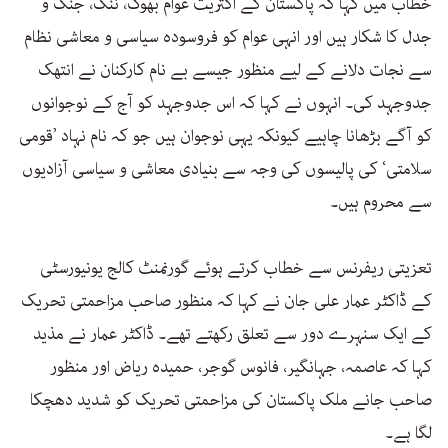
خطاب میں کہا کہ پاکستان کے اکثریت عوام بھوک، ننگ، جنگ و
جدل کا شکار ہیں اور انہی عوام کو فروسودہ سیاسی و معاشی نظام
سے نجات دلانے کے لیے منظور جیسے بے نام کارکنان نے انتھک
جدوجہد کی۔ انہوں نے کہا کہ اس جدوجہد کو آج کے نوجوانوں
کو آگے بڑھانا چاہیے کیونکہ یہی نوجوان ہیں جو کہ نام نہاد ’قومی
سلامتی‘ کی پالیسوں کی وجہ سے بنیادی معاشی و سیاسی آزادیوں
سے محروم ہیں۔
تعزیتی ریفرنس سے خطاب کرتے ہوئے گورنمنٹ کالج یونیورسٹی
کے ڈاکٹر عمار علی جان نے کہا کہ منظور صاحب مزاحمتی تحریک
کے ایک سنہرے دور سے تعلق رکھتے تھے۔ ڈاکٹر عمار نے مذید
کہا کہ عاصمہ، جہانگیر، فانوس گوجر، حمیدہ ریاض اور منظور
صاحب جانے ملک پاکستان کی مزاحمتی تحریک کو شدید دھچکا
لگا ہے۔