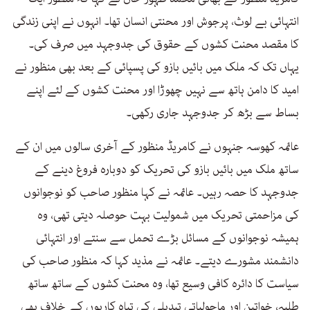
انتہائی بے لوث، پرجوش اور محنتی انسان تھا۔ انہوں نے اپنی زندگی
کا مقصد محنت کشوں کے حقوق کی جدوجہد میں صرف کی۔
یہاں تک کہ ملک میں بائیں بازو کی پسپائی کے بعد بھی منظور نے
امید کا دامن ہاتھ سے نہیں چھوڑا اور محنت کشوں کے لئے اپنے
بساط سے بڑھ کر جدوجہد جاری رکھی۔
عائمہ کھوسہ جنہوں نے کامریڈ منظور کے آخری سالوں میں ان کے
ساتھ ملک میں بائیں بازو کی تحریک کو دوبارہ فروغ دینے کے
جدوجہد کا حصہ رہیں۔ عائمہ نے کہا منظور صاحب کو نوجوانوں
کی مزاحمتی تحریک میں شمولیت بہت حوصلہ دیتی تھی، وہ
ہمیشہ نوجوانوں کے مسائل بڑے تحمل سے سنتے اور انتہائی
دانشمند مشورے دیتے۔ عائمہ نے مذید کہا کہ منظور صاحب کی
سیاست کا دائرہ کافی وسیع تھا، وہ محنت کشوں کے ساتھ ساتھ
طلبہ، خواتین اور ماحولیاتی تبدیلی کی تباہ کاریوں کے خلاف بھی