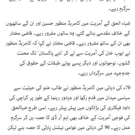
سرگرم رہے۔
ضیاء الحق کے آمریت میں کامریڈ منظور حسین اور ان کے ساتھیوں
کے خلاف مقدمے بنائے گئے، وہ سالوں مفرور رہے۔ قاضی مختار
بھی ان کے ساتھ مفرور رہے۔ قاضی مختار نے کہا کہ کامریڈ منظور
نے ایوب خان کی آمریت سے لے کر 'نئے پاکستان' تک محنت
کشوں، نوجوانوں اور دیگر پسے ہوئے طبقات کے حقوق کی
جدوجہد میں سرگرداں رہے۔
70ء کی دہائی میں کامریڈ منظور نے طالب علم کی حیثیت سے
سیاسی میدان میں قدم رکھا اور مزدور رہنما کے طور پر کراچی کی
داود فیکٹری کی ہڑتالوں میں پیش پیش رہے۔ اسی طرح ضیاالحق
کی فوجی آمریت کے خلاف بھی ایم آر ڈی کا حصہ بن کر سرگرم
عمل رہے۔ 90 کی دہائی میں عوامی نیشنل پارٹی کا حصہ بنے لیکن