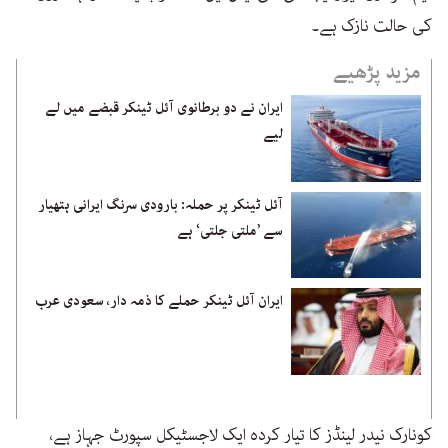
کی حالت نازک ہے۔
مزید پڑھیے
ایران نے دو برطانوی آئل ٹینکر قبضے میں لے
لیے
آئل ٹینکر پر حملہ: بارودی سرنگ ایرانی ہتھیار
سے ’ملتی جلتی‘ ہے
ایران آئل ٹینکر حملے کا ذمہ دار، سعودی عرب
کونارک نیدر لینڈز کا تیار کردہ ایک لاجسٹیکل سپورٹ جہاز ہے،