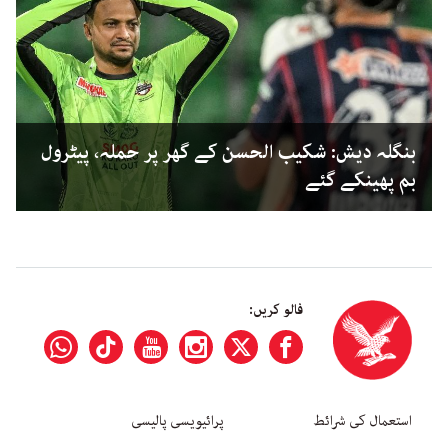
بنگلہ دیش: شکیب الحسن کے گھر پر حملہ، پیٹرول
بم پھینکے گئے
فالو کریں:
استعمال کی شرائط
پرائیویسی پالیسی