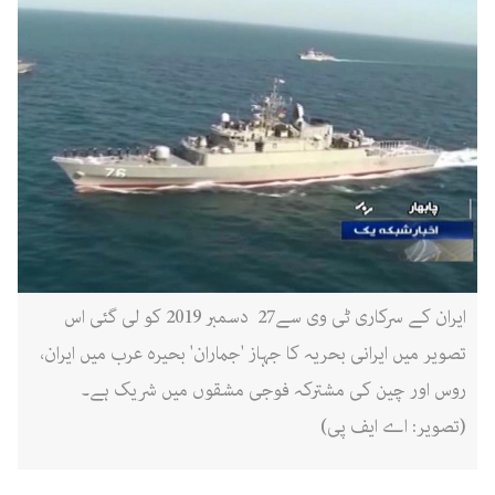
ایران کے سرکاری ٹی وی سے27 دسمبر 2019 کو لی گئی اس
تصویر میں ایرانی بحریہ کا جہاز 'جماران' بحیرہ عرب میں ایران،
روس اور چین کی مشترکہ فوجی مشقوں میں شریک ہے۔
(تصویر: اے ایف پی)