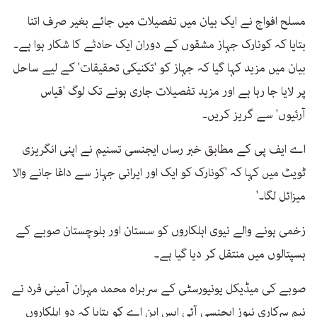
مسلح افواج نے ایک بیان میں تفصیلات میں جائے بغیر صرف اتنا
بتایا کہ کونارک جہاز مشقوں کے دوران ایک حادثے کا شکار ہوا ہے۔
بیان میں مزید کہا گیا کہ جہاز کو 'تکنیکی تحقیقات' کے لیے ساحل
پر لایا جا رہا ہے اور مزید تفصیلات جاری ہونے تک لوگ 'قیاس
آرئیوں' سے گریز کریں۔
اے ایف پی کے مطابق خبر رساں ایجنسی تسنیم نے اپنی انگریزی
ٹویٹ میں کہا کہ 'کونارک کو ایک اور ایرانی جہاز سے داغا جانے والا
میزائل لگا۔'
زخمی ہونے والے نیوی اہلکاروں کو سستان اور بلوچستان صوبے کے
ہسپتالوں میں منتقل کر دیا گیا ہے۔
صوبے کی میڈیکل یونیورسٹی کے سربراہ محمد مہران آمینی فرد نے
نیم سرکاری نیوز ایجنسی آئی ایس این اے کو بتایا کہ دو اہلکاروں