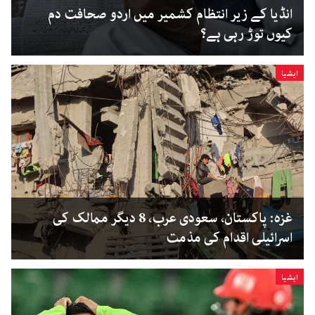
انڈیا کے زیر انتظام کشمیر میں اردو صحافت دم
کیوں توڑ رہی ہے؟
ایشیا
غزہ: پاکستان، سعودی عرب، 8 دیگر ممالک کی
اسرائیلی اقدام کی مذمت
ایشیا