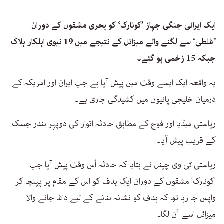
ایک ایرانی جنگی جہاز ’کونارک‘ کو بحری مشقوں کے دوران
’غلطی‘ سے لگنے والے میزائل کے نتیجے میں 19 نیوی اہلکار ہلاک
جبکہ 15 زخمی ہو گئے۔
یہ واقعہ ایک ایسے وقت میں پیش آیا ہے جب ایران اور امریکہ کے
درمیان خلیجی پانیوں میں کشیدگی جاری ہے۔
ریاستی میڈیا اور فوج کے مطابق حادثہ اتوار کی دوپہر بندر جسک
کے قریب پیش آیا۔
ریاستی ٹی وی چینل نے بتایا کہ حادثہ اُس وقت پیش آیا جب
'کونارک' مشقوں کے دوران ایک ہدف کو اس کے مقام پر پہنچا کر
واپس جا رہا تھا کہ ہدف کو نشانہ بنانے کے لیے داغا جانے والا
میزائل اسے آن لگا۔