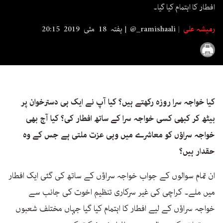
seconds
افطار کا اہتمام کیا گیا۔
رمیشہ علی
@_ramishaali
ہفتہ 18 مئی 2019 20:15
کیا خواجہ سرا روزہ رکھتے ہیں؟ کیا آپ نے ایک ہی دسترخوان پر
بیٹھ کر کبھی کسی خواجہ سرا کے ساتھ افطار کی؟ کیا آج بھی
خواجہ سراؤں کو معاشرے میں وہی عزت ملتی ہے جس کے وہ
حقدار ہیں؟
ان تمام سوالوں کے جواب خواجہ سراؤں کے ساتھ کی گئی ایک افطار
میں ملے۔ کراچی کی غیر سرکاری تنظیم اخوت کی جانب سے
خواجہ سراؤں کے لیے افطار کا اہتمام کیا گیا جہاں مختلف شعبوں