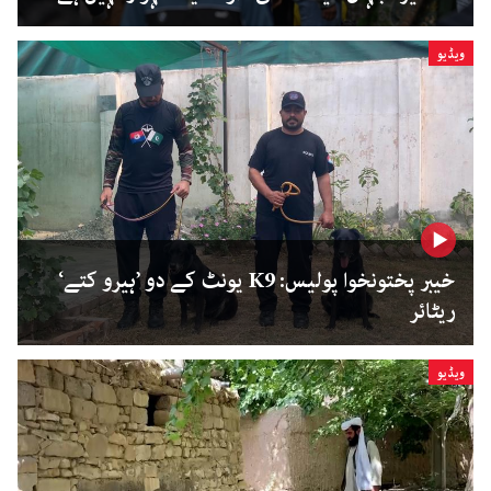
ویڈیو
خیبر پختونخوا پولیس: K9 یونٹ کے دو ’ہیرو کتے‘
ریٹائر
ویڈیو