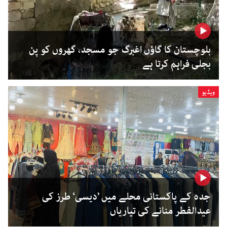
بلوچستان کا گاؤں اغبرگ جو مسجد، گھروں کو پن
بجلی فراہم کرتا ہے
ویڈیو
جدہ کے پاکستانی محلے میں ’دیسی‘ طرز کی
عیدالفطر منانے کی تیاریاں