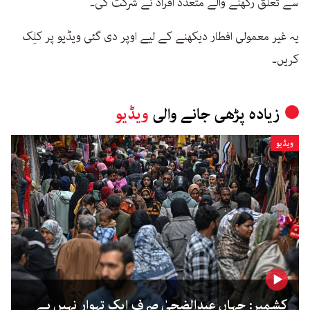
سے تعلق رکھنے والے متعدد افراد نے شرکت کی۔
یہ غیر معمولی افطار دیکھنے کے لیے اوپر دی گئی ویڈیو پر کلِک
کریں۔
زیادہ پڑھی جانے والی
ویڈیو
ویڈیو
کشمیر: جہاں عیدالضحیٰ صرف ایک تہوار نہیں ہے