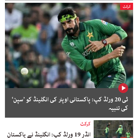
کرکٹ
ٹی 20 ورلڈ کپ: پاکستانی اوپنر کی انگلینڈ کو ’سپن‘
کی تنبیہ
کرکٹ
انڈر 19 ورلڈ کپ: انگلینڈ نے پاکستان