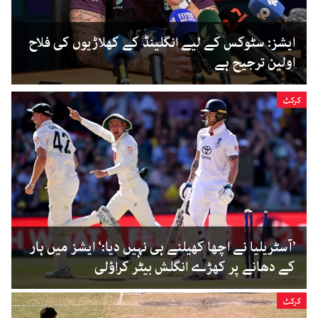
ایشز: سٹوکس کے لیے انگلینڈ کے کھلاڑیوں کی فلاح
اولین ترجیح ہے
کرکٹ
’آسٹریلیا نے اچھا کھیلنے ہی نہیں دیا:‘ ایشز میں ہار
کے دھانے پر کھڑے انگلش بیٹر کراؤلی
کرکٹ