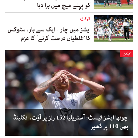
کو پہلے میچ میں ہرا دیا
کرکٹ
ایشز میں چار - ایک سے ہار، سٹوکس
کا ’غلطیاں درست کرنے‘ کا عزم
کرکٹ
چوتھا ایشز ٹیسٹ: آسٹریلیا 152 رنز پر آؤٹ، انگلینڈ
بھی 110 پر ڈھیر