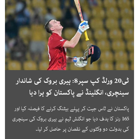
ٹی20 ورلڈ کپ سپر8: ہیری بروک کی شاندار
سینچری، انگلینڈ نے پاکستان کو ہرا دیا
پاکستان نے ٹاس جیت کر پہلے بیٹنگ کرنے کا فیصلہ کیا اور
165 رنز کا ہدف دیا جو انگلش ٹیم نے ہیری بروک کی سینچری
کی بدولت دو وکٹوں کے نقصان پر حاصل کر لیا۔