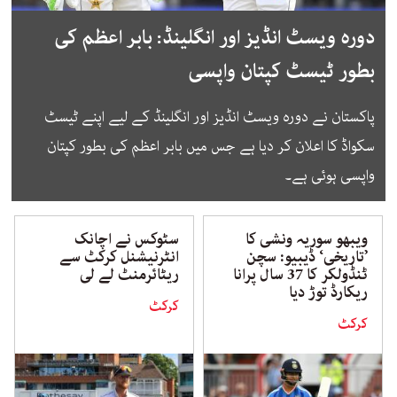
دورہ ویسٹ انڈیز اور انگلینڈ: بابر اعظم کی
بطور ٹیسٹ کپتان واپسی
پاکستان نے دورہ ویسٹ انڈیز اور انگلینڈ کے لیے اپنے ٹیسٹ
سکواڈ کا اعلان کر دیا ہے جس میں بابر اعظم کی بطور کپتان
واپسی ہوئی ہے۔
ویبھو سوریہ ونشی کا
سٹوکس نے اچانک
’تاریخی‘ ڈیبیو: سچن
انٹرنیشنل کرکٹ سے
ٹنڈولکر کا 37 سال پرانا
ریٹائرمنٹ لے لی
ریکارڈ توڑ دیا
کرکٹ
کرکٹ