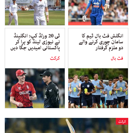
انگلش فٹ بال ٹیم کا
ٹی 20 ورلڈ کپ: انگلینڈ
سامان چوری کرنے والے
نے نیوزی لینڈ کو ہرا کر
دو ملزم گرفتار
پاکستانی امیدیں جگا دیں
فٹ بال
کرکٹ
کرکٹ